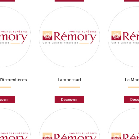
d'Armentières
Lambersart
La Mad
uvrir
Découvrir
Déco