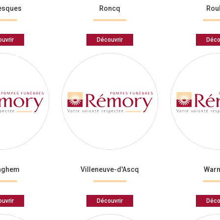
esques
Roncq
Rou
uvrir
Découvrir
Déco
inghem
Villeneuve-d'Ascq
Warn
uvrir
Découvrir
Déco