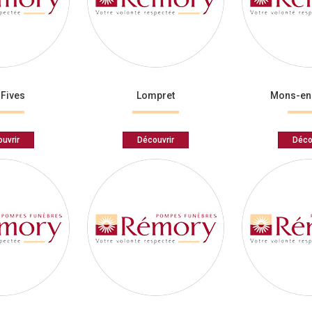
-Fives
Lompret
Mons-en
uvrir
Découvrir
Déco