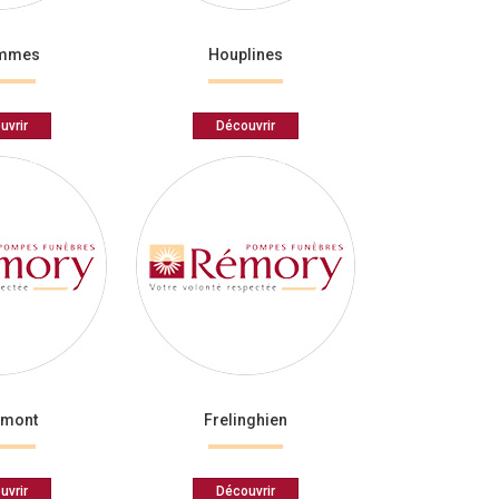
emmes
Houplines
uvrir
Découvrir
émont
Frelinghien
uvrir
Découvrir