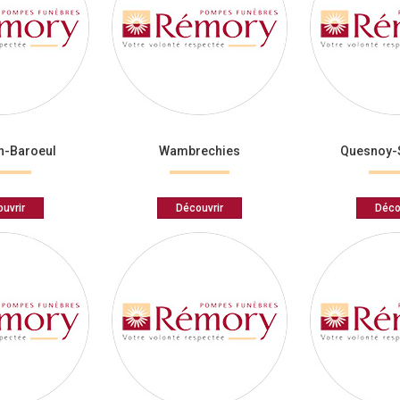
n-Baroeul
Wambrechies
Quesnoy-
uvrir
Découvrir
Déco