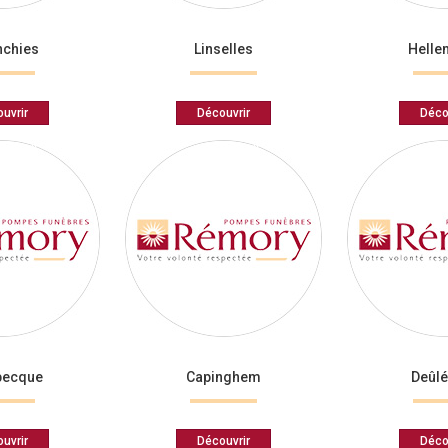
nchies
Linselles
Hell
uvrir
Découvrir
Déco
becque
Capinghem
Deûl
uvrir
Découvrir
Déco