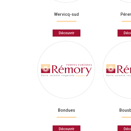
Wervicq-sud
Pére
Découvrir
Déco
Bondues
Bous
Découvrir
Déco