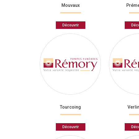
Mouvaux
Prém
Découvrir
Déco
Tourcoing
Verl
Découvrir
Déco