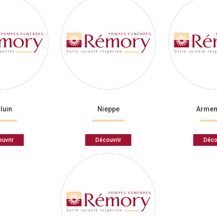
luin
Nieppe
Armen
uvrir
Découvrir
Déco