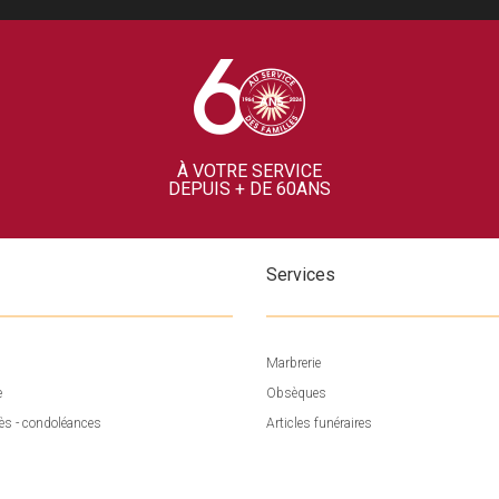
À VOTRE SERVICE
DEPUIS + DE 60ANS
Services
Marbrerie
e
Obsèques
ès - condoléances
Articles funéraires