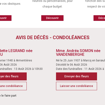
neutres ou personnalisés, pour
fonction des s
de vos obsèques.
chaque budget.
respect de v
uvrir
Découvrir
Déco
AVIS DE DÉCÈS - CONDOLÉANCES
ette LEGRAND née
Mme. Andréa SOMON née
OU
VANDENBERGHE
évrier 1940 à Armentières
Né le 25 Juin 1937 à Marcq en barœul
06 Août 2026
Décédé le 06 Août 2026
unérailles : 13 Août 2026 à 10h30
Date des funérailles : 11 Août 2026 
yer des fleurs
Envoyer des fleurs
 une condoléance
Laisser une condoléance
e le faire part