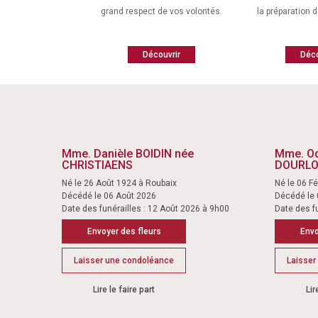
grand respect de vos volontés.
la préparation 
Découvrir
Déco
Mme. Danièle BOIDIN née
Mme. Od
CHRISTIAENS
DOURL
Né le 26 Août 1924 à Roubaix
Né le 06 F
Décédé le 06 Août 2026
Décédé le 
Date des funérailles : 12 Août 2026 à 9h00
Date des f
Envoyer des fleurs
Envo
Laisser une condoléance
Laisser
Lire le faire part
Lir