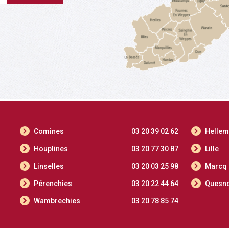
Comines
03 20 39 02 62
Helle
Houplines
03 20 77 30 87
Lille
Linselles
03 20 03 25 98
Marcq
Pérenchies
03 20 22 44 64
Quesno
Wambrechies
03 20 78 85 74