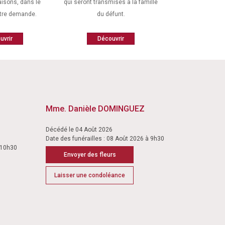
aisons, dans le
qui seront transmises à la famille
otre demande.
du défunt.
uvrir
Découvrir
Mme. Danièle DOMINGUEZ
Décédé le 04 Août 2026
Date des funérailles : 08 Août 2026 à 9h30
à 10h30
Envoyer des fleurs
Laisser une condoléance