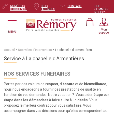
NUMÉROS
NOS
CONTACT
QUI
D'URGENCE
AGENCES
SOMMES-
NOUS ?
Mon
MENU
espace
Accueil
>
Nos villes d'intervention
> La chapelle d'armentières
Service à La chapelle d'Armentières
NOS SERVICES FUNERAIRES
Portés par des valeurs de
respect
, d’
écoute
et de
bienveillance
,
nous nous engageons à fournir des prestations de qualité en
fonction de vos demandes. Notre vocation ? Vous aider
étape par
étape dans les démarches à faire suite à un décès
. Vous
proposez le meilleur contrat pour vous satisfaire. Vous
accompagner dans vos décisions pour qu’elles correspondent au