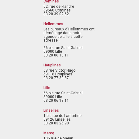
Comines
52, rue de Flandre
59560 Comines
03 20 39 02 62
Hellemmes
Les bureaux d'Hellemmes ont
déménagé dans notre
agence de Lille à cette
adresse :
66 bis rue Saint-Gabriel
59000 Lille
03 20 06 13 11
Houplines
68 rue Victor Hugo
59116 Houplines
03 20 77 30 87
Lille
66 bis rue Saint-Gabriel
59000 Lille
03 20 06 13 11
Linselles
1 bis rue de Lamartine
59126 Linselles
03 20 03 25 98
Marcq
105 rue de Menin