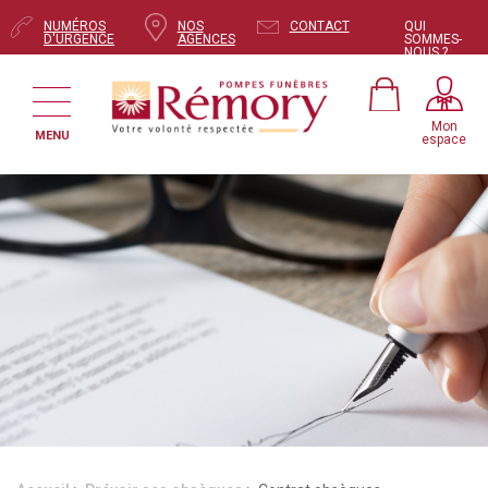
NUMÉROS
NOS
CONTACT
QUI
D'URGENCE
AGENCES
SOMMES-
NOUS ?
Mon
MENU
espace