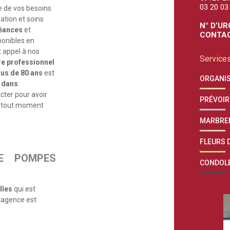
03 20 03
 de vos besoins
ation et soins
N° D’UR
éances
et
CONTAC
ponibles en
t appel à nos
Services
re professionnel
lus de 80 ans
est
ORGANIS
 dans
cter pour avoir
PRÉVOIR
 A tout moment
MARBRE
FLEURS D
E POMPES
CONDOL
lles
qui est
L’agence est