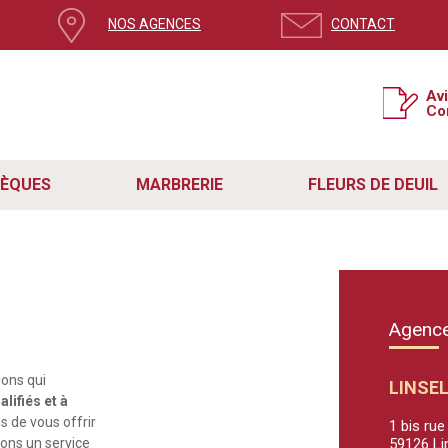
NOS AGENCES
CONTACT
Av
Co
SÈQUES
MARBRERIE
FLEURS DE DEUIL
g
Agence
ons qui
LINSE
lifiés et à
us de vous offrir
1 bis ru
sons un service
59126 Li