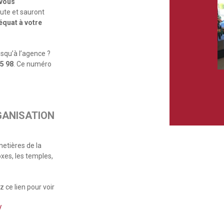
vous
oute et sauront
équat à votre
squ’à l’agence ?
25 98
. Ce numéro
GANISATION
metières de la
oxes, les temples,
 ce lien pour voir
/