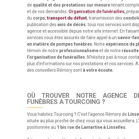
de
qualité et des prestations sur mesure
tenant compte
et de vos demandes.
Organisation de funérailles,
prépar
du
corps
,
transport du défunt
, transmission des
condol
publication des
avis de décès
, tous nos services sont dis
agence et accessible depuis notre site internet. En faisan
services vous êtes assurés de faire appel à un
savoir-fai
en matière de pompes funèbres
. Notre
expérience de p
témoin de notre
professionnalisme
et de notre
réussite
l’organisation de funérailles
. N’hésitez pas à nous conta
plus d’informations sur nos prestations et nos services.
des conseillers Rémory sont
à votre écoute.
OÙ TROUVER NOTRE AGENCE D
FUNÈBRES A TOURCOING ?
Vous habitez Tourcoing ? C’est l’agence Rémory de
Linse
située au plus proche de chez vous qui vous accueillera. 
positionnée au
1 bis rue de Lamartine à Linselles.