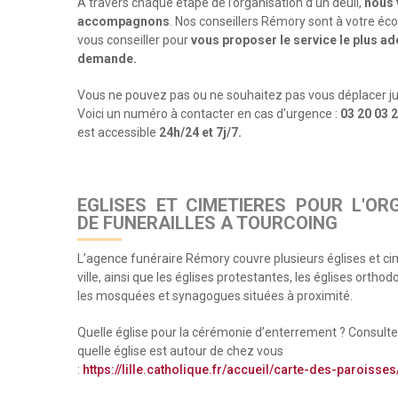
A travers chaque étape de l’organisation d’un deuil,
nous 
accompagnons
. Nos conseillers Rémory sont à votre éc
vous conseiller pour
vous proposer le service le plus ad
demande.
Vous ne pouvez pas ou ne souhaitez pas vous déplacer ju
Voici un numéro à contacter en cas d’urgence :
03 20 03 
est accessible
24h/24 et 7j/7.
EGLISES ET CIMETIERES POUR L'OR
DE FUNERAILLES A TOURCOING
L’agence funéraire Rémory couvre plusieurs églises et ci
ville, ainsi que les églises protestantes, les églises orthod
les mosquées et synagogues situées à proximité.
Quelle église pour la cérémonie d’enterrement ? Consultez
quelle église est autour de chez vous
:
https://lille.catholique.fr/accueil/carte-des-paroisses