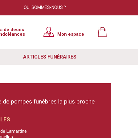
QUI SOMMES-NOUS ?
is de décès
ndoléances
Mon espace
ARTICLES FUNÉRAIRES
 de pompes funèbres la plus proche
LLES
e de Lamartine
nselles