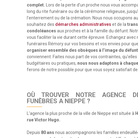
complet.
Lors de la perte d’un proche nous vous accomp
long du rite funéraire ou de la cérémonie religieuse, jus
l’enterrement ou de la crémation. Nous nous occupons aus
souhaitez des
démarches administratives
et de la
tran
condoléances
aux proches et à la famille du défunt. Not
vous faciliter la vie durant cette épreuve. Echangez avec 
funéraires Rémory sur vos besoins et vos envies pour qu
organiser ensemble des obsèques à l’image du défun
conviennent. Faites nous part de vos contraintes, qu’elles
budgétaires ou pratiques,
nous nous adaptons à chaqu
ferons de notre possible pour que vous soyez satisfait de
OÙ TROUVER NOTRE AGENCE D
FUNÈBRES A NIEPPE ?
L’agence la plus proche de la ville de Nieppe est située à
H
rue Victor Hugo.
Depuis
80 ans
nous accompagnons les familles endeuillée