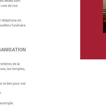
es délais sont
z une de nos
r téléphone en
seillers funéraire
GANISATION
metières de la
oxes, les temples,
 ce lien pour voir
/
’exemple.