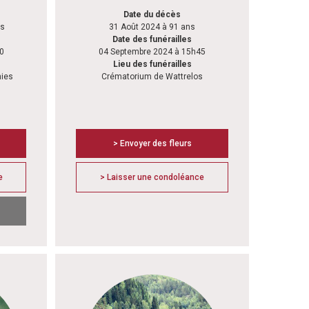
Date du décès
ns
31 Août 2024 à 91 ans
Date des funérailles
0
04 Septembre 2024 à 15h45
Lieu des funérailles
hies
Crématorium de Wattrelos
> Envoyer des fleurs
e
> Laisser une condoléance