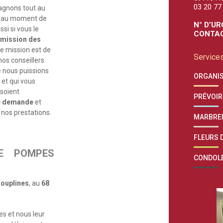
03 20 77
agnons tout au
qu’au moment de
N° D’UR
si si vous le
CONTAC
smission des
re mission est de
Services
nos conseillers
e nous puissions
ORGANIS
t
et qui vous
 soient
PRÉVOIR
e demande
et
 nos prestations.
MARBRE
FLEURS D
E POMPES
CONDOL
ouplines
, au
68
s et nous leur