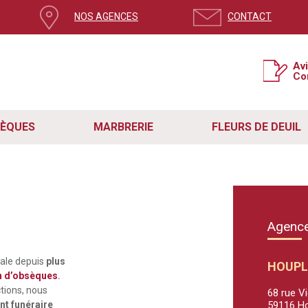
NOS AGENCES
CONTACT
Av
Co
SÈQUES
MARBRERIE
FLEURS DE DEUIL
Agence
iale depuis
plus
HOUPL
n d’obsèques
.
ctions, nous
68 rue V
 funéraire
59116 Ho