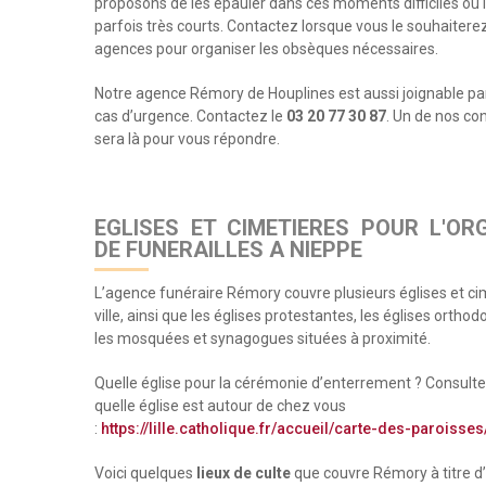
proposons de les épauler dans ces moments difficiles où l
parfois très courts. Contactez lorsque vous le souhaitere
agences pour organiser les obsèques nécessaires.
Notre agence Rémory de Houplines est aussi joignable pa
cas d’urgence. Contactez le
03 20 77 30 87
. Un de nos con
sera là pour vous répondre.
EGLISES ET CIMETIERES POUR L'OR
DE FUNERAILLES A NIEPPE
L’agence funéraire Rémory couvre plusieurs églises et ci
ville, ainsi que les églises protestantes, les églises orthod
les mosquées et synagogues situées à proximité.
Quelle église pour la cérémonie d’enterrement ? Consultez
quelle église est autour de chez vous
:
https://lille.catholique.fr/accueil/carte-des-paroisses
Voici quelques
lieux de culte
que couvre Rémory à titre d