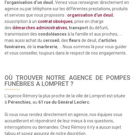
l’organisation d’un deuil.
Venez vous renseigner directement en
agence ou par téléphone sur les différentes prestations, produits
et services que nous proposons :
organisation d’un deuil
,
souscription à un
contrat obsèques
, prise en charge
des
démarches administratives
,
transport
du défunt,
transmission des
condoléances
à la famille et aux proches, …
mais aussi achat du
cercueil
, des
fleurs
de deuil, d’
articles
funéraires
, de la
marbrerie
, … Nous sommes là pour vous guider
et vous conseiller, toujours dans le respect de nos engagements.
OÙ TROUVER NOTRE AGENCE DE POMPES
FUNÈBRES A LOMPRET ?
L’agence Rémory la plus proche de la ville de Lompret est située
à
Pérenchies
, au
61 rue du Général Leclerc.
Si vous vous rendez directement en agence, nos équipes vous
accueilleront et répondront de leur mieux à vos questions,
interrogations ou demandes. Chez Rémory il n’y a aucun sujet
tabou et soyez assurez de notre discrétion.