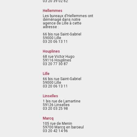
03 20 39 02 62
Hellemmes
Les bureaux d'Hellemmes ont
déménagé dans notre
agence de Lille à cette
adresse :
66 bis rue Saint-Gabriel
59000 Lille
03 20 06 13 11
Houplines
68 rue Victor Hugo
59116 Houplines
03 20 77 30 87
Lille
66 bis rue Saint-Gabriel
59000 Lille
03 20 06 13 11
Linselles
1 bis rue de Lamartine
59126 Linselles
03 20 03 25 98
Marcq
105 rue de Menin
59700 Marcq en baroeul
03 20 42 14 96