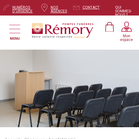
NUMÉROS
NOS
CONTACT
QUI
D'URGENCE
AGENCES
SOMMES-
NOUS ?
Mon
MENU
espace