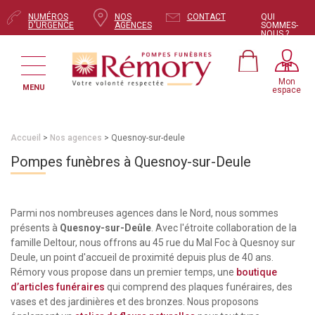
NUMÉROS
NOS
CONTACT
QUI
D'URGENCE
AGENCES
SOMMES-
NOUS ?
Mon
MENU
espace
Accueil
>
Nos agences
> Quesnoy-sur-deule
Pompes funèbres à Quesnoy-sur-Deule
Parmi nos nombreuses agences dans le Nord, nous sommes
présents à
Quesnoy-sur-Deûle
. Avec l'étroite collaboration de la
famille Deltour, nous offrons au 45 rue du Mal Foc à Quesnoy sur
Deule, un point d'accueil de proximité depuis plus de 40 ans.
Rémory vous propose dans un premier temps, une
boutique
d’articles funéraires
qui comprend des plaques funéraires, des
vases et des jardinières et des bronzes. Nous proposons