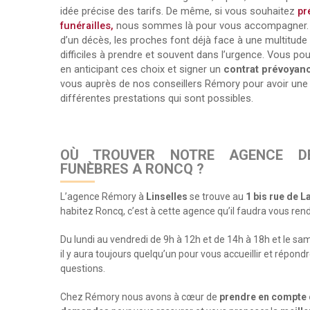
idée précise des tarifs. De même, si vous souhaitez
pr
funérailles,
nous sommes là pour vous accompagner. E
d’un décès, les proches font déjà face à une multitude
difficiles à prendre et souvent dans l’urgence. Vous po
en anticipant ces choix et signer un
contrat prévoyan
vous auprès de nos conseillers Rémory pour avoir une
différentes prestations qui sont possibles.
OÙ TROUVER NOTRE AGENCE D
FUNÈBRES A RONCQ ?
L’agence Rémory à
Linselles
se trouve au
1 bis rue de 
habitez Roncq, c’est à cette agence qu’il faudra vous rend
Du lundi au vendredi de 9h à 12h et de 14h à 18h et le sa
il y aura toujours quelqu’un pour vous accueillir et répond
questions.
Chez Rémory nous avons à cœur de
prendre en compte 