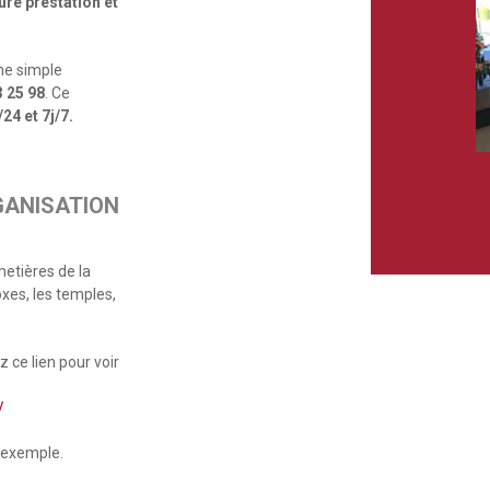
ure prestation et
ne simple
3 25 98
. Ce
24 et 7j/7.
GANISATION
metières de la
oxes, les temples,
 ce lien pour voir
/
’exemple.