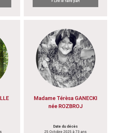
> Lire le faire part
ALLE
Madame Térèsa GANECKI
née ROZBROJ
Date du décès
s
25 Octobre 2025 à 73 ans