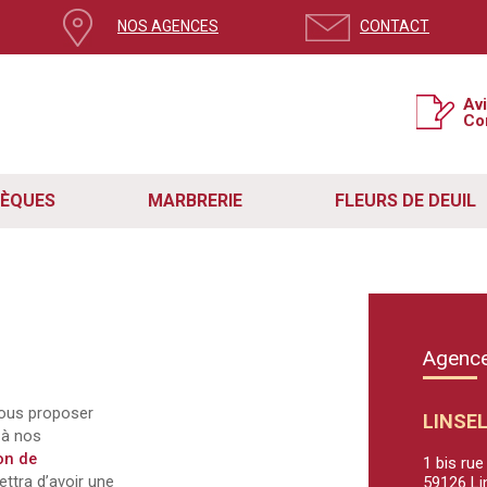
NOS AGENCES
CONTACT
Av
Co
SÈQUES
MARBRERIE
FLEURS DE DEUIL
Agence
vous proposer
LINSE
à nos
on de
1 bis ru
ettra d’avoir une
59126 Li