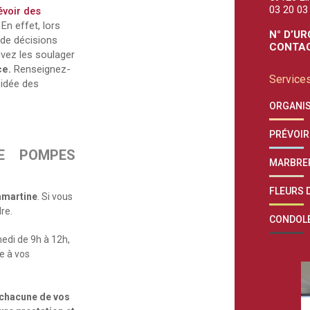
03 20 03
évoir des
n effet, lors
N° D’UR
 de décisions
CONTAC
uvez les soulager
ce.
Renseignez-
Services
 idée des
ORGANIS
PRÉVOIR
E POMPES
MARBRE
FLEURS D
Lamartine
. Si vous
re.
CONDOL
medi de 9h à 12h,
re à vos
chacune de vos