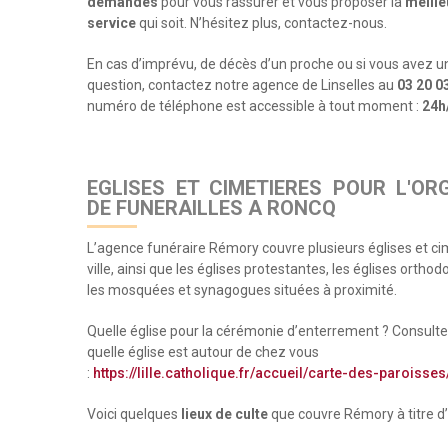
demandes
pour vous rassurer et vous proposer la
meille
service
qui soit. N’hésitez plus, contactez-nous.
En cas d’imprévu, de décès d’un proche ou si vous avez u
question, contactez notre agence de Linselles au
03 20 0
numéro de téléphone est accessible à tout moment :
24h/
EGLISES ET CIMETIERES POUR L'OR
DE FUNERAILLES A RONCQ
L’agence funéraire Rémory couvre plusieurs églises et ci
ville, ainsi que les églises protestantes, les églises orthod
les mosquées et synagogues situées à proximité.
Quelle église pour la cérémonie d’enterrement ? Consultez
quelle église est autour de chez vous
:
https://lille.catholique.fr/accueil/carte-des-paroisses
Voici quelques
lieux de culte
que couvre Rémory à titre d