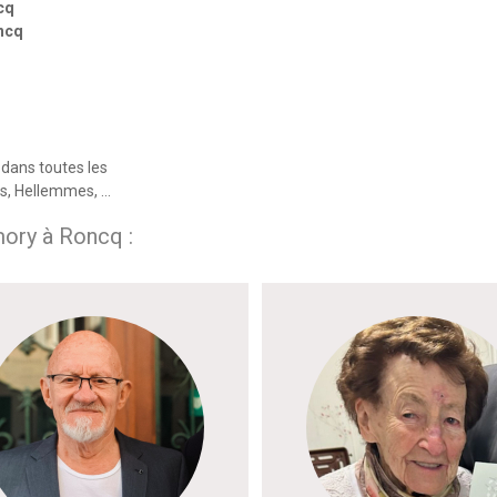
cq
oncq
dans toutes les
es, Hellemmes, …
ory à Roncq :