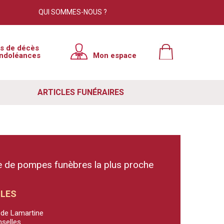
QUI SOMMES-NOUS ?
is de décès
ndoléances
Mon espace
ARTICLES FUNÉRAIRES
 de pompes funèbres la plus proche
LLES
e de Lamartine
nselles