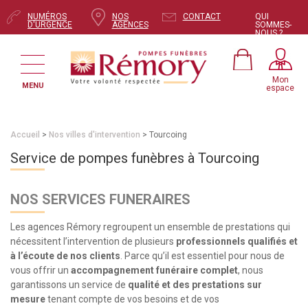
NUMÉROS
NOS
CONTACT
QUI
D'URGENCE
AGENCES
SOMMES-
NOUS ?
Mon
MENU
espace
Accueil
>
Nos villes d'intervention
> Tourcoing
Service de pompes funèbres à Tourcoing
NOS SERVICES FUNERAIRES
Les agences Rémory regroupent un ensemble de prestations qui
nécessitent l’intervention de plusieurs
professionnels qualifiés et
à l’écoute de nos clients
. Parce qu’il est essentiel pour nous de
vous offrir un
accompagnement funéraire complet
, nous
garantissons un service de
qualité et des prestations sur
mesure
tenant compte de vos besoins et de vos