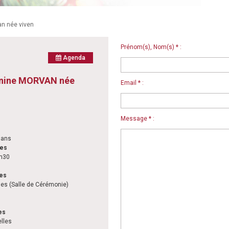
n née viven
Prénom(s), Nom(s) * :
Agenda
nine MORVAN née
Email * :
Message * :
 ans
les
0h30
les
les (Salle de Cérémonie)
es
elles