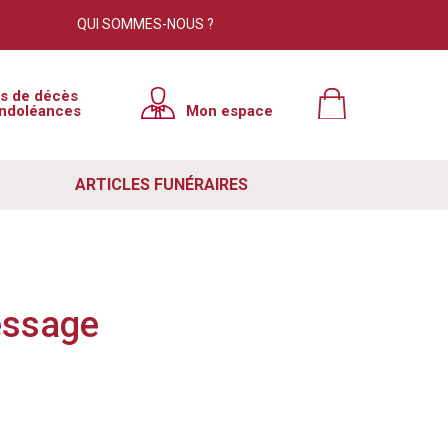
QUI SOMMES-NOUS ?
×
is de décès
ndoléances
Mon espace
tre site. Cependant, nous avons
e à jour. Pour résoudre ce problème
ARTICLES FUNÉRAIRES
 votre navigateur. Si ce n'est pas le
ut de votre navigateur, puis relancer
e lutte contre le spam. Si vous
essage