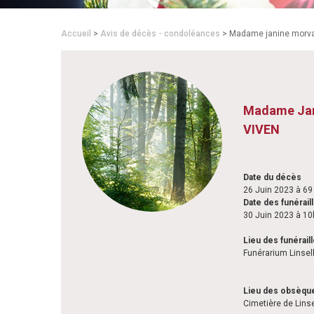
Accueil
>
Avis de décès - condoléances
> Madame janine morva
Madame Ja
VIVEN
Date du décès
26 Juin 2023 à 69
Date des funérail
30 Juin 2023 à 1
Lieu des funérail
Funérarium Linsel
Lieu des obsèqu
Cimetière de Lins