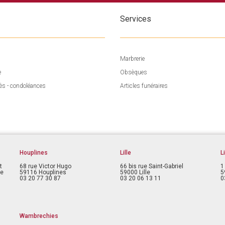
Services
Marbrerie
e
Obsèques
ès - condoléances
Articles funéraires
Houplines
Lille
L
t
68 rue Victor Hugo
66 bis rue Saint-Gabriel
1
ce
59116 Houplines
59000 Lille
5
03 20 77 30 87
03 20 06 13 11
0
Wambrechies