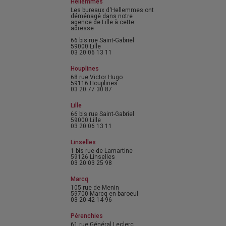
Hellemmes
Les bureaux d'Hellemmes ont
déménagé dans notre
agence de Lille à cette
adresse :
66 bis rue Saint-Gabriel
59000 Lille
03 20 06 13 11
Houplines
68 rue Victor Hugo
59116 Houplines
03 20 77 30 87
Lille
66 bis rue Saint-Gabriel
59000 Lille
03 20 06 13 11
Linselles
1 bis rue de Lamartine
59126 Linselles
03 20 03 25 98
Marcq
105 rue de Menin
59700 Marcq en baroeul
03 20 42 14 96
Pérenchies
61 rue Général Leclerc