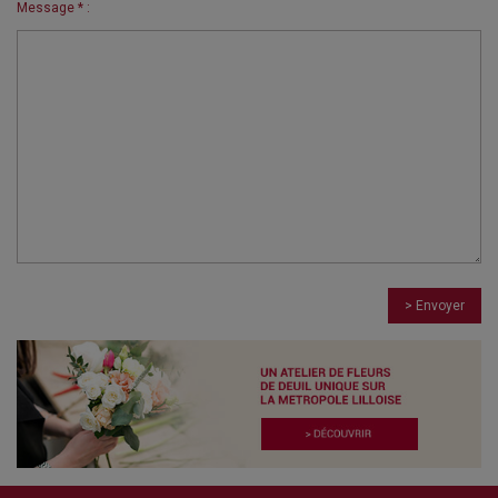
Message * :
> Envoyer