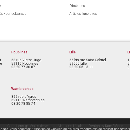
e
Obsèques
ès - condoléances
Articles funéraires
Houplines
Lille
L
t
68 rue Victor Hugo
66 bis rue Saint-Gabriel
1
ce
59116 Houplines
59000 Lille
5
03 20 77 30 87
03 20 06 13 11
0
Wambrechies
899 rue d'Ypres
59118 Wambrechies
03 20 78 85 74
Conditions générales de vente
|
Mentions Légales
| Design by Kamélécom
 site, vous acceptez l'utilisation de Cookies ou d'autres traceurs afin de réaliser des statist