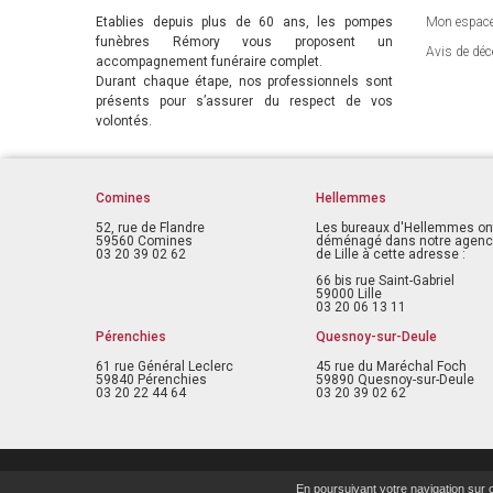
Etablies depuis plus de 60 ans, les pompes
Mon espac
funèbres Rémory vous proposent un
Avis de déc
accompagnement funéraire complet.
Durant chaque étape, nos professionnels sont
présents pour s’assurer du respect de vos
volontés.
Comines
Hellemmes
52, rue de Flandre
Les bureaux d'Hellemmes on
59560 Comines
déménagé dans notre agen
03 20 39 02 62
de Lille à cette adresse :
66 bis rue Saint-Gabriel
59000 Lille
03 20 06 13 11
Pérenchies
Quesnoy-sur-Deule
61 rue Général Leclerc
45 rue du Maréchal Foch
59840 Pérenchies
59890 Quesnoy-sur-Deule
03 20 22 44 64
03 20 39 02 62
En poursuivant votre navigation sur ce