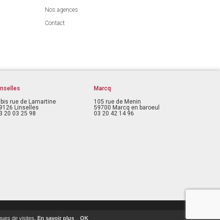
Nos agences
Contact
inselles
Marcq
 bis rue de Lamartine
105 rue de Menin
9126 Linselles
59700 Marcq en baroeul
3 20 03 25 98
03 20 42 14 96
iques de visites.
En savoir plus
OK