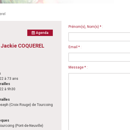
erel
Prénom(s), Nom(s) * :
Agenda
 Jackie COQUEREL
Email * :
Message * :
s
22 à 73 ans
railles
22 à 9h30
railles
Joseph (Croix Rouge) de Tourcoing
èques
ourcoing (Pont-de-Neuville)