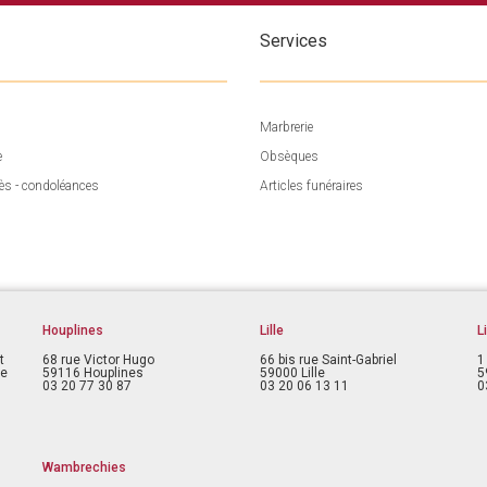
Services
Marbrerie
e
Obsèques
ès - condoléances
Articles funéraires
Houplines
Lille
L
t
68 rue Victor Hugo
66 bis rue Saint-Gabriel
1
ce
59116 Houplines
59000 Lille
5
03 20 77 30 87
03 20 06 13 11
0
Wambrechies