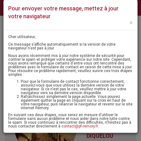
NUMÉROS
NOS
CONTACT
QUI
Pour envoyer votre message, mettez à jour
D'URGENCE
AGENCES
SOMMES-
NOUS ?
votre navigateur
×
Mon
MENU
espace
Cher utilisateur,
Ce message s’affiche automatiquement si la version de votre
navigateur n’est pas à jour.
Laisser un message
Nous avons récemment mis à jour notre système de sécurité pour
contrer le spam et protéger votre expérience sur notre site. Cependant,
nous avons remarqué que certains d'entre vous ont rencontré des
problèmes avec le formulaire de contact en raison de cette mise à jour.
Pour résoudre ce problème rapidement, veuillez suivre ces trois étapes
Accueil
>
Avis de décès - condoléances
> Monsieur guillaume diquelou
simples :
Pour que le formulaire de contact fonctionne correctement,
assurez-vous que vous utilisez la dernière version de votre
navigateur. Si ce n'est pas le cas, veuillez mettre à jour votre
navigateur vers sa dernière version disponible.
Itinéraire
Rafraîchissez simplement la page actuelle. Vous pouvez
également quitter la page en cliquant sur la croix en haut de
Agenda
votre navigateur, puis relancer le navigateur et revenir sur le site
internet Remory.
Monsieur
En suivant ces deux étapes, vous serez en mesure d'utiliser le
formulaire sans aucun problème et nous aider dans notre lutte contre
le spam. Si vous continuez à rencontrer des difficultés, n'hésitez pas à
Guillaume
nous contacter directement à
contact@pf-remory.fr
.
DIQUELOU