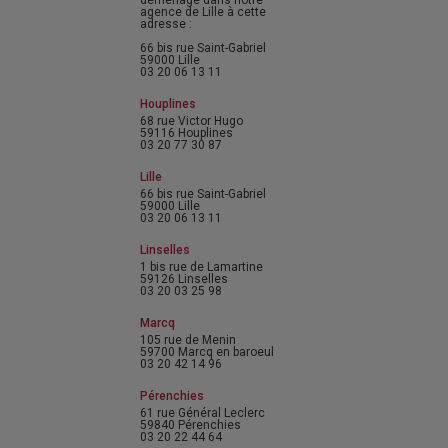
déménagé dans notre
agence de Lille à cette
adresse :
66 bis rue Saint-Gabriel
59000 Lille
03 20 06 13 11
Houplines
68 rue Victor Hugo
59116 Houplines
03 20 77 30 87
Lille
66 bis rue Saint-Gabriel
59000 Lille
03 20 06 13 11
Linselles
1 bis rue de Lamartine
59126 Linselles
03 20 03 25 98
Marcq
105 rue de Menin
59700 Marcq en baroeul
03 20 42 14 96
Pérenchies
61 rue Général Leclerc
59840 Pérenchies
03 20 22 44 64