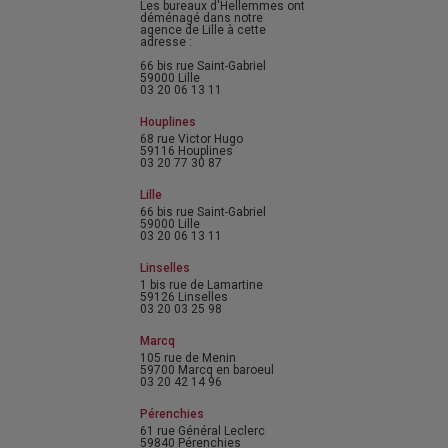
Les bureaux d'Hellemmes ont
déménagé dans notre
agence de Lille à cette
adresse :
66 bis rue Saint-Gabriel
59000 Lille
03 20 06 13 11
Houplines
68 rue Victor Hugo
59116 Houplines
03 20 77 30 87
Lille
66 bis rue Saint-Gabriel
59000 Lille
03 20 06 13 11
Linselles
1 bis rue de Lamartine
59126 Linselles
03 20 03 25 98
Marcq
105 rue de Menin
59700 Marcq en baroeul
03 20 42 14 96
Pérenchies
61 rue Général Leclerc
59840 Pérenchies