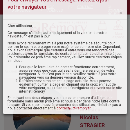
NUMÉROS
NOS
CONTACT
QUI
Pour envoyer votre message, mettez à jour
D'URGENCE
AGENCES
SOMMES-
NOUS ?
votre navigateur
×
Mon
MENU
espace
Cher utilisateur,
Ce message s’affiche automatiquement si la version de votre
navigateur n’est pas à jour.
Laisser un message
Nous avons récemment mis à jour notre système de sécurité pour
contrer le spam et protéger votre expérience sur notre site. Cependant,
nous avons remarqué que certains d'entre vous ont rencontré des
problèmes avec le formulaire de contact en raison de cette mise à jour.
Pour résoudre ce problème rapidement, veuillez suivre ces trois étapes
Accueil
>
Avis de décès - condoléances
> Monsieur nicolas stragier
simples :
Pour que le formulaire de contact fonctionne correctement,
assurez-vous que vous utilisez la dernière version de votre
navigateur. Si ce n'est pas le cas, veuillez mettre à jour votre
navigateur vers sa dernière version disponible.
Itinéraire
Rafraîchissez simplement la page actuelle. Vous pouvez
également quitter la page en cliquant sur la croix en haut de
Agenda
votre navigateur, puis relancer le navigateur et revenir sur le site
internet Remory.
Monsieur
En suivant ces deux étapes, vous serez en mesure d'utiliser le
formulaire sans aucun problème et nous aider dans notre lutte contre
le spam. Si vous continuez à rencontrer des difficultés, n'hésitez pas à
Nicolas
nous contacter directement à
contact@pf-remory.fr
.
STRAGIER