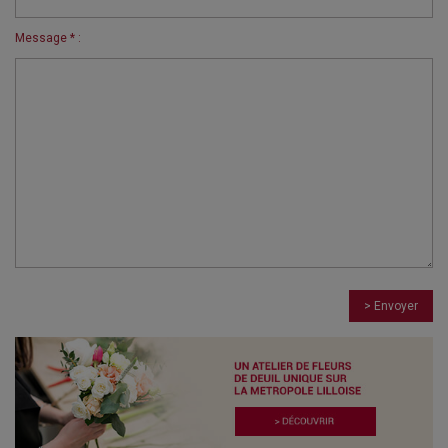
Message * :
> Envoyer