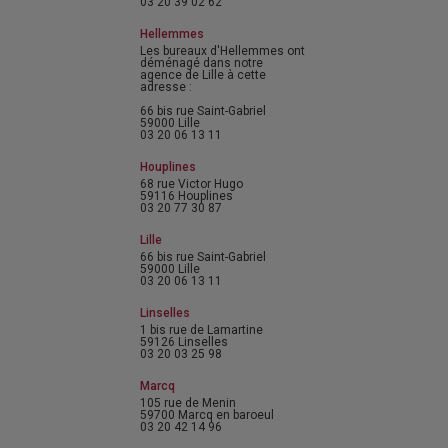
03 20 39 02 62
Hellemmes
Les bureaux d'Hellemmes ont
déménagé dans notre
agence de Lille à cette
adresse :
66 bis rue Saint-Gabriel
59000 Lille
03 20 06 13 11
Houplines
68 rue Victor Hugo
59116 Houplines
03 20 77 30 87
Lille
66 bis rue Saint-Gabriel
59000 Lille
03 20 06 13 11
Linselles
1 bis rue de Lamartine
59126 Linselles
03 20 03 25 98
Marcq
105 rue de Menin
59700 Marcq en baroeul
03 20 42 14 96