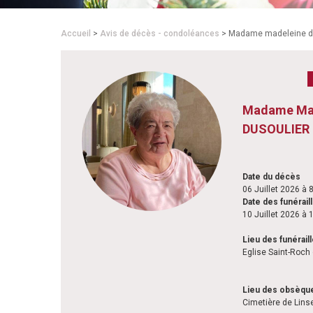
Accueil
>
Avis de décès - condoléances
> Madame madeleine de
Madame Ma
DUSOULIER
Date du décès
06 Juillet 2026 à 
Date des funérail
10 Juillet 2026 à
Lieu des funérail
Eglise Saint-Roch
Lieu des obsèqu
Cimetière de Lins