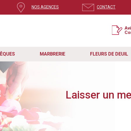
NOS AGENCES
CONTACT
ge, mettez à jour votre navigateur
Av
Co
si la version de votre navigateur n’est pas à jour.
e système de sécurité pour contrer le spam et protéger votre expérience sur no
t rencontré des problèmes avec le formulaire de contact en raison de cette mis
étapes simples :
SÈQUES
MARBRERIE
FLEURS DE DEUIL
act fonctionne correctement, assurez-vous que vous utilisez la dernière version de
re navigateur vers sa dernière version disponible.
ge actuelle. Vous pouvez également quitter la page en cliquant sur la croix en ha
site internet Remory.
z en mesure d'utiliser le formulaire sans aucun problème et nous aider dans notr
s, n'hésitez pas à nous contacter directement à
contact@pf-remory.fr
.
Laisser un m