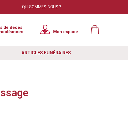
QUI SOMMES-NOUS ?
×
is de décès
ndoléances
Mon espace
tre site. Cependant, nous avons
e à jour. Pour résoudre ce problème
ARTICLES FUNÉRAIRES
 votre navigateur. Si ce n'est pas le
ut de votre navigateur, puis relancer
e lutte contre le spam. Si vous
essage