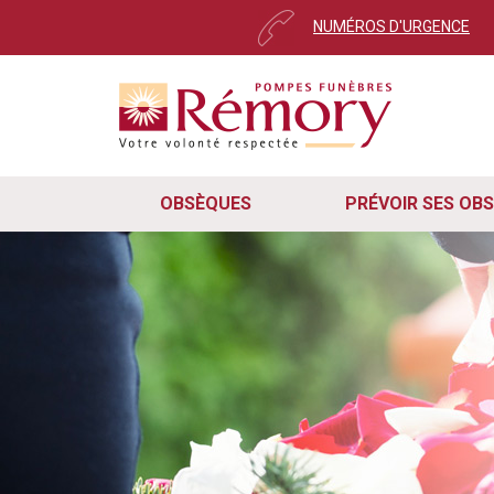
NUMÉROS D'URGENCE
Pour envoyer votre messa
Cher utilisateur,
Ce message s’affiche automatiquement 
Nous avons récemment mis à jour notr
remarqué que certains d'entre vous on
rapidement, veuillez suivre ces trois 
OBSÈQUES
PRÉVOIR SES OB
Pour que le formulaire de cont
cas, veuillez mettre à jour vot
Rafraîchissez simplement la pa
le navigateur et revenir sur le 
En suivant ces deux étapes, vous sere
continuez à rencontrer des difficulté