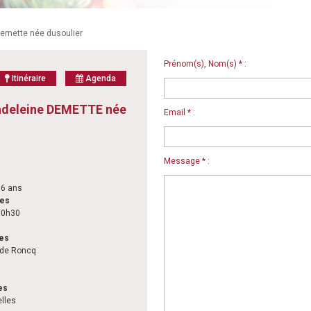
mette née dusoulier
Prénom(s), Nom(s) * :
Itinéraire
Agenda
deleine DEMETTE née
Email * :
Message * :
86 ans
les
 10h30
les
 de Roncq
es
elles