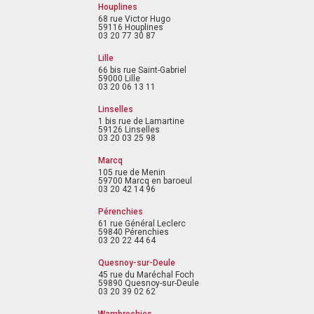
Houplines
68 rue Victor Hugo
59116 Houplines
03 20 77 30 87
Lille
66 bis rue Saint-Gabriel
59000 Lille
03 20 06 13 11
Linselles
1 bis rue de Lamartine
59126 Linselles
03 20 03 25 98
Marcq
105 rue de Menin
59700 Marcq en baroeul
03 20 42 14 96
Pérenchies
61 rue Général Leclerc
59840 Pérenchies
03 20 22 44 64
Quesnoy-sur-Deule
45 rue du Maréchal Foch
59890 Quesnoy-sur-Deule
03 20 39 02 62
Wambrechies