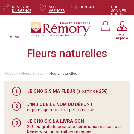
NUMÉROS
NOS
CONTACT
QUI
D'URGENCE
AGENCES
SOMMES-
NOUS ?
Mon
MENU
espace
Fleurs naturelles
Accueil
>
Fleurs de deuil
> Fleurs naturelles
1
JE CHOISIS MA FLEUR
(à partir de 25€)
J'INDIQUE LE NOM DU DÉFUNT
2
et je rédige mon mot personnalisé
JE CHOISIS LA LIVRAISON
3
20€ ou gratuite pour une cérémonie réalisée par
Rémory ou un retrait en magasin.