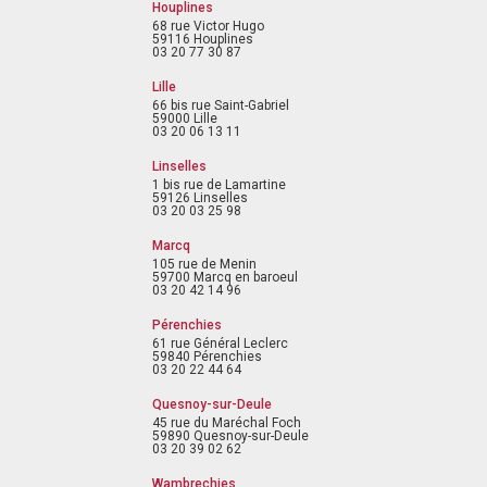
Houplines
68 rue Victor Hugo
59116 Houplines
03 20 77 30 87
Lille
66 bis rue Saint-Gabriel
59000 Lille
03 20 06 13 11
Linselles
1 bis rue de Lamartine
59126 Linselles
03 20 03 25 98
Marcq
105 rue de Menin
59700 Marcq en baroeul
03 20 42 14 96
Pérenchies
61 rue Général Leclerc
59840 Pérenchies
03 20 22 44 64
Quesnoy-sur-Deule
45 rue du Maréchal Foch
59890 Quesnoy-sur-Deule
03 20 39 02 62
Wambrechies