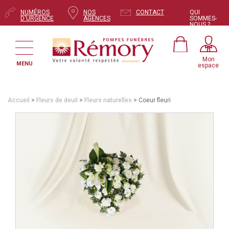
NUMÉROS
NOS
CONTACT
QUI
D'URGENCE
AGENCES
SOMMES-
NOUS ?
Mon
MENU
espace
Accueil
>
Fleurs de deuil
>
Fleurs naturelles
> Coeur fleuri