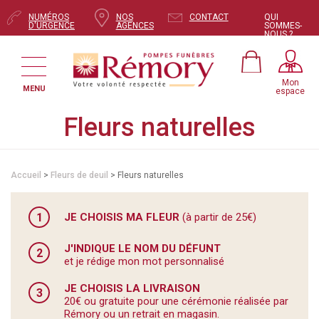
NUMÉROS
NOS
CONTACT
QUI
D'URGENCE
AGENCES
SOMMES-
NOUS ?
Mon
MENU
espace
Fleurs naturelles
Accueil
>
Fleurs de deuil
> Fleurs naturelles
1
JE CHOISIS MA FLEUR
(à partir de 25€)
J'INDIQUE LE NOM DU DÉFUNT
2
et je rédige mon mot personnalisé
JE CHOISIS LA LIVRAISON
3
20€ ou gratuite pour une cérémonie réalisée par
Rémory ou un retrait en magasin.