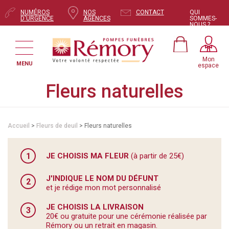
NUMÉROS
NOS
CONTACT
QUI
D'URGENCE
AGENCES
SOMMES-
NOUS ?
Mon
MENU
espace
Fleurs naturelles
Accueil
>
Fleurs de deuil
> Fleurs naturelles
1
JE CHOISIS MA FLEUR
(à partir de 25€)
J'INDIQUE LE NOM DU DÉFUNT
2
et je rédige mon mot personnalisé
JE CHOISIS LA LIVRAISON
3
20€ ou gratuite pour une cérémonie réalisée par
Rémory ou un retrait en magasin.