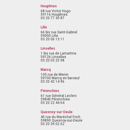
Houplines
68 rue Victor Hugo
59116 Houplines
03 20 77 30 87
Lille
66 bis rue Saint-Gabriel
59000 Lille
03 20 06 13 11
Linselles
1 bis rue de Lamartine
59126 Linselles
03 20 03 25 98
Marcq
105 rue de Menin
59700 Marcq en baroeul
03 20 42 14 96
Pérenchies
61 rue Général Leclerc
59840 Pérenchies
03 20 22 44 64
Quesnoy-sur-Deule
45 rue du Maréchal Foch
59890 Quesnoy-sur-Deule
03 20 39 02 62