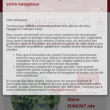
NUMÉROS
NOS
CONTACT
QUI
Pour envoyer votre message, mettez à jour
D'URGENCE
AGENCES
SOMMES-
NOUS ?
votre navigateur
×
Mon
MENU
espace
Cher utilisateur,
Ce message s’affiche automatiquement si la version de votre
navigateur n’est pas à jour.
Laisser un message
Nous avons récemment mis à jour notre système de sécurité pour
contrer le spam et protéger votre expérience sur notre site. Cependant,
nous avons remarqué que certains d'entre vous ont rencontré des
problèmes avec le formulaire de contact en raison de cette mise à jour.
Pour résoudre ce problème rapidement, veuillez suivre ces trois étapes
Accueil
>
Avis de décès - condoléances
> Madame anne-marie dumont
simples :
née liénart
Pour que le formulaire de contact fonctionne correctement,
assurez-vous que vous utilisez la dernière version de votre
navigateur. Si ce n'est pas le cas, veuillez mettre à jour votre
navigateur vers sa dernière version disponible.
Itinéraire
Rafraîchissez simplement la page actuelle. Vous pouvez
également quitter la page en cliquant sur la croix en haut de
Agenda
votre navigateur, puis relancer le navigateur et revenir sur le site
internet Remory.
Madame Anne-
En suivant ces deux étapes, vous serez en mesure d'utiliser le
formulaire sans aucun problème et nous aider dans notre lutte contre
le spam. Si vous continuez à rencontrer des difficultés, n'hésitez pas à
Marie
nous contacter directement à
contact@pf-remory.fr
.
DUMONT née