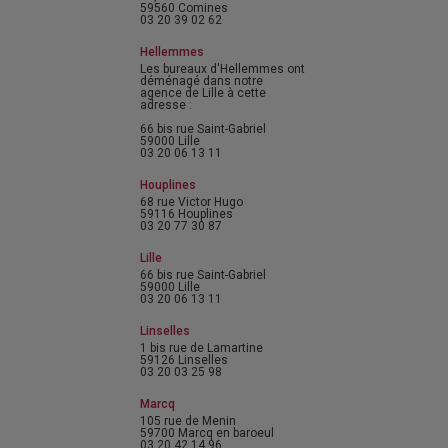
59560 Comines
03 20 39 02 62
Hellemmes
Les bureaux d'Hellemmes ont
déménagé dans notre
agence de Lille à cette
adresse :
66 bis rue Saint-Gabriel
59000 Lille
03 20 06 13 11
Houplines
68 rue Victor Hugo
59116 Houplines
03 20 77 30 87
Lille
66 bis rue Saint-Gabriel
59000 Lille
03 20 06 13 11
Linselles
1 bis rue de Lamartine
59126 Linselles
03 20 03 25 98
Marcq
105 rue de Menin
59700 Marcq en baroeul
03 20 42 14 96