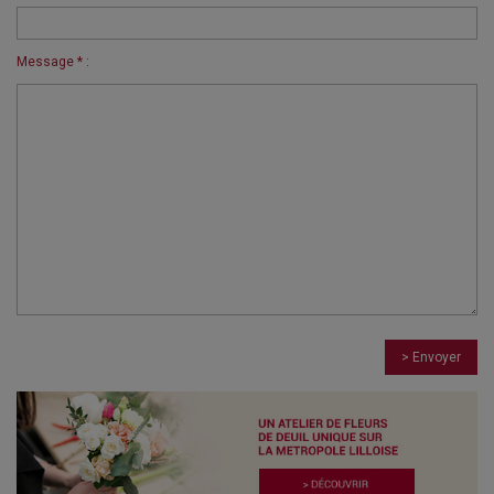
Message * :
> Envoyer