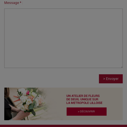
Message * :
> Envoyer