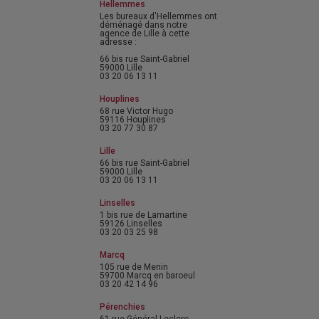
Hellemmes
Les bureaux d'Hellemmes ont
déménagé dans notre
agence de Lille à cette
adresse :
66 bis rue Saint-Gabriel
59000 Lille
03 20 06 13 11
Houplines
68 rue Victor Hugo
59116 Houplines
03 20 77 30 87
Lille
66 bis rue Saint-Gabriel
59000 Lille
03 20 06 13 11
Linselles
1 bis rue de Lamartine
59126 Linselles
03 20 03 25 98
Marcq
105 rue de Menin
59700 Marcq en baroeul
03 20 42 14 96
Pérenchies