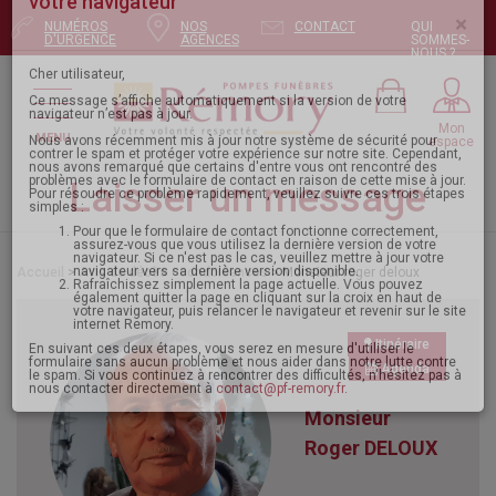
NUMÉROS
NOS
CONTACT
QUI
Pour envoyer votre message, mettez à jour
D'URGENCE
AGENCES
SOMMES-
NOUS ?
votre navigateur
×
Mon
MENU
espace
Cher utilisateur,
Ce message s’affiche automatiquement si la version de votre
navigateur n’est pas à jour.
Laisser un message
Nous avons récemment mis à jour notre système de sécurité pour
contrer le spam et protéger votre expérience sur notre site. Cependant,
nous avons remarqué que certains d'entre vous ont rencontré des
problèmes avec le formulaire de contact en raison de cette mise à jour.
Pour résoudre ce problème rapidement, veuillez suivre ces trois étapes
Accueil
>
Avis de décès - condoléances
> Monsieur roger deloux
simples :
Pour que le formulaire de contact fonctionne correctement,
assurez-vous que vous utilisez la dernière version de votre
navigateur. Si ce n'est pas le cas, veuillez mettre à jour votre
navigateur vers sa dernière version disponible.
Itinéraire
Rafraîchissez simplement la page actuelle. Vous pouvez
également quitter la page en cliquant sur la croix en haut de
Agenda
votre navigateur, puis relancer le navigateur et revenir sur le site
internet Remory.
Monsieur
En suivant ces deux étapes, vous serez en mesure d'utiliser le
formulaire sans aucun problème et nous aider dans notre lutte contre
le spam. Si vous continuez à rencontrer des difficultés, n'hésitez pas à
Roger DELOUX
nous contacter directement à
contact@pf-remory.fr
.