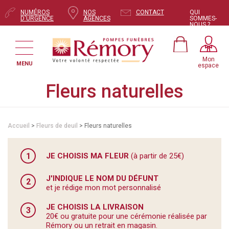
NUMÉROS
NOS
CONTACT
QUI
D'URGENCE
AGENCES
SOMMES-
NOUS ?
Mon
MENU
espace
Fleurs naturelles
Accueil
>
Fleurs de deuil
> Fleurs naturelles
1
JE CHOISIS MA FLEUR
(à partir de 25€)
J'INDIQUE LE NOM DU DÉFUNT
2
et je rédige mon mot personnalisé
JE CHOISIS LA LIVRAISON
3
20€ ou gratuite pour une cérémonie réalisée par
Rémory ou un retrait en magasin.