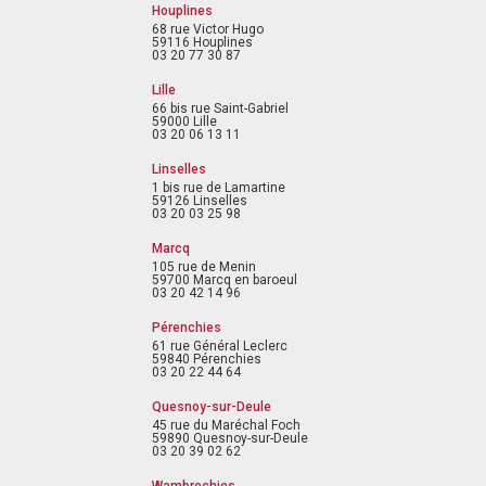
Houplines
68 rue Victor Hugo
59116 Houplines
03 20 77 30 87
Lille
66 bis rue Saint-Gabriel
59000 Lille
03 20 06 13 11
Linselles
1 bis rue de Lamartine
59126 Linselles
03 20 03 25 98
Marcq
105 rue de Menin
59700 Marcq en baroeul
03 20 42 14 96
Pérenchies
61 rue Général Leclerc
59840 Pérenchies
03 20 22 44 64
Quesnoy-sur-Deule
45 rue du Maréchal Foch
59890 Quesnoy-sur-Deule
03 20 39 02 62
Wambrechies