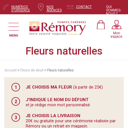
NUMÉROS
NOS
CONTACT
QUI
D'URGENCE
AGENCES
SOMMES-
NOUS ?
Mon
MENU
espace
Fleurs naturelles
Accueil
>
Fleurs de deuil
> Fleurs naturelles
1
JE CHOISIS MA FLEUR
(à partir de 25€)
J'INDIQUE LE NOM DU DÉFUNT
2
et je rédige mon mot personnalisé
JE CHOISIS LA LIVRAISON
3
20€ ou gratuite pour une cérémonie réalisée par
Rémory ou un retrait en magasin.