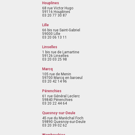
Houplines
68 rue Victor Hugo
59116 Houplines
03 20 77 30 87
Lille
66 bis rue Saint-Gabriel
59000 Lille
03 20 06 13 11
Linselles
1 bis rue de Lamartine
59126 Linselles
03 20 03 25 98
Marcq
105 rue de Menin
59700 Marcq en baroeul
03 20 42 14 96
Pérenchies
61 rue Général Leclerc
59840 Pérenchies
03 20 22 44 64
Quesnoy-sur-Deule
45 rue du Maréchal Foch
59890 Quesnoy-sur-Deule
03 20 39 02 62
Wambrechies