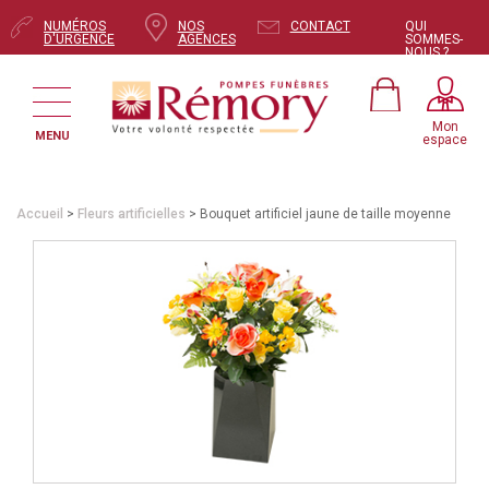
NUMÉROS
NOS
CONTACT
QUI
D'URGENCE
AGENCES
SOMMES-
NOUS ?
Mon
MENU
espace
Accueil
>
Fleurs artificielles
> Bouquet artificiel jaune de taille moyenne