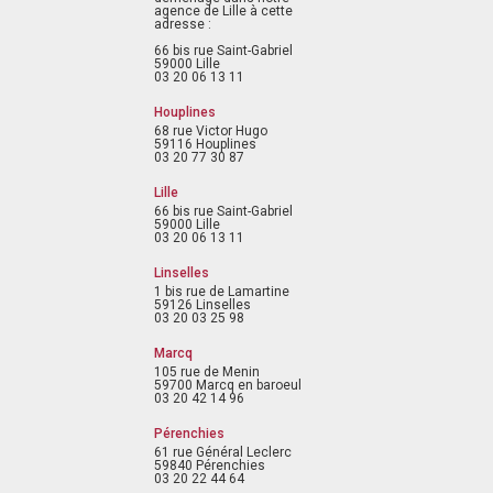
agence de Lille à cette
adresse :
66 bis rue Saint-Gabriel
59000 Lille
03 20 06 13 11
Houplines
68 rue Victor Hugo
59116 Houplines
03 20 77 30 87
Lille
66 bis rue Saint-Gabriel
59000 Lille
03 20 06 13 11
Linselles
1 bis rue de Lamartine
59126 Linselles
03 20 03 25 98
Marcq
105 rue de Menin
59700 Marcq en baroeul
03 20 42 14 96
Pérenchies
61 rue Général Leclerc
59840 Pérenchies
03 20 22 44 64