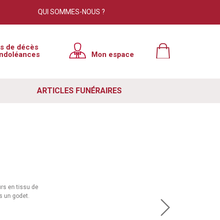
QUI SOMMES-NOUS ?
is de décès
ndoléances
Mon espace
ARTICLES FUNÉRAIRES
urs en tissu de
s un godet.