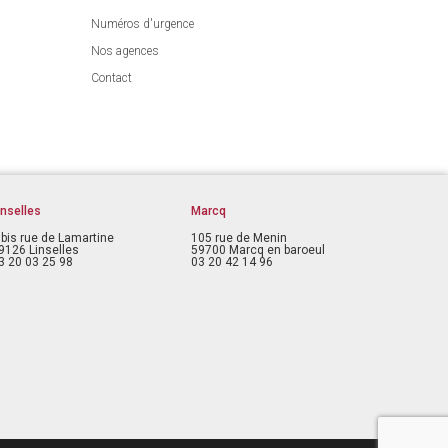
Numéros d'urgence
Nos agences
Contact
inselles
Marcq
 bis rue de Lamartine
105 rue de Menin
9126 Linselles
59700 Marcq en baroeul
3 20 03 25 98
03 20 42 14 96