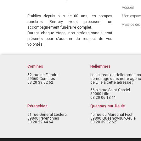
Accueil
Etablies depuis plus de 60 ans, les pompes
Mon espac
funèbres Rémory vous proposent un
Avis de déc
accompagnement funéraire complet.
Durant chaque étape, nos professionnels sont
présents pour s’assurer du respect de vos
volontés.
Comines
Hellemmes
52, rue de Flandre
Les bureaux d'Hellemmes on
59560 Comines
déménagé dans notre agen
03 20 39 02 62
de Lille à cette adresse :
66 bis rue Saint-Gabriel
59000 Lille
03 20 06 13 11
Pérenchies
Quesnoy-sur-Deule
61 rue Général Leclerc
45 rue du Maréchal Foch
59840 Pérenchies
59890 Quesnoy-sur-Deule
03 20 22 44 64
03 20 39 02 62