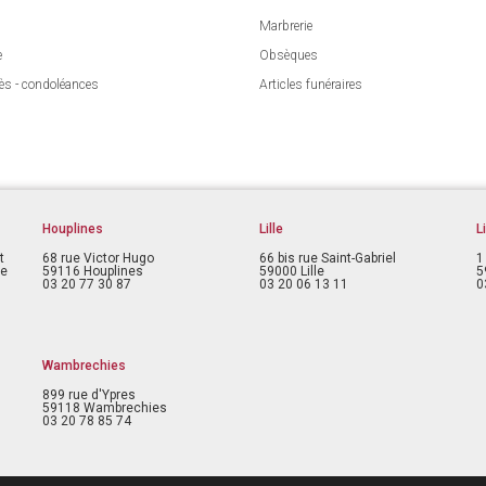
Marbrerie
e
Obsèques
ès - condoléances
Articles funéraires
Houplines
Lille
L
t
68 rue Victor Hugo
66 bis rue Saint-Gabriel
1
ce
59116 Houplines
59000 Lille
5
03 20 77 30 87
03 20 06 13 11
0
Wambrechies
899 rue d'Ypres
59118 Wambrechies
03 20 78 85 74