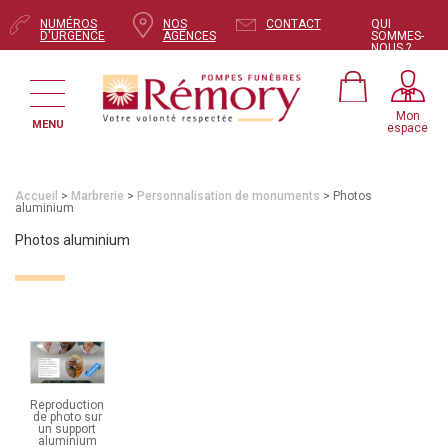
NUMÉROS
NOS
CONTACT
QUI
D'URGENCE
AGENCES
SOMMES-
NOUS ?
Mon
MENU
espace
Accueil
>
Marbrerie
>
Personnalisation de monuments
> Photos
aluminium
Photos aluminium
Reproduction
de photo sur
un support
aluminium