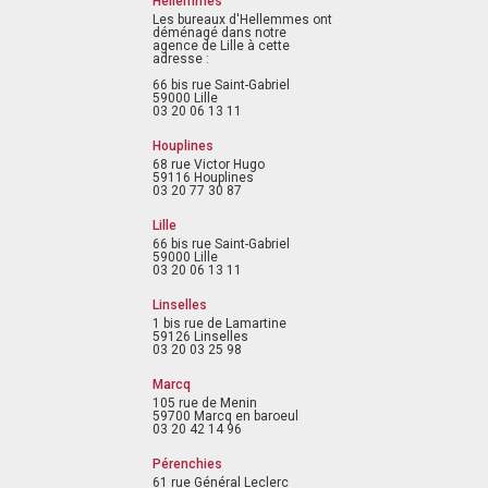
Hellemmes
Les bureaux d'Hellemmes ont
déménagé dans notre
agence de Lille à cette
adresse :
66 bis rue Saint-Gabriel
59000 Lille
03 20 06 13 11
Houplines
68 rue Victor Hugo
59116 Houplines
03 20 77 30 87
Lille
66 bis rue Saint-Gabriel
59000 Lille
03 20 06 13 11
Linselles
1 bis rue de Lamartine
59126 Linselles
03 20 03 25 98
Marcq
105 rue de Menin
59700 Marcq en baroeul
03 20 42 14 96
Pérenchies
61 rue Général Leclerc