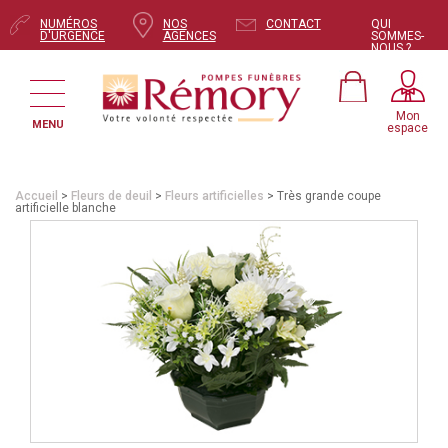
NUMÉROS
NOS
CONTACT
QUI
D'URGENCE
AGENCES
SOMMES-
NOUS ?
Mon
MENU
espace
Accueil
>
Fleurs de deuil
>
Fleurs artificielles
> Très grande coupe
artificielle blanche