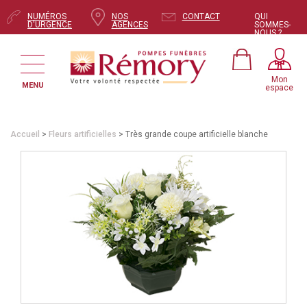
NUMÉROS
NOS
CONTACT
QUI
D'URGENCE
AGENCES
SOMMES-
NOUS ?
Mon
MENU
espace
Accueil
>
Fleurs artificielles
> Très grande coupe artificielle blanche