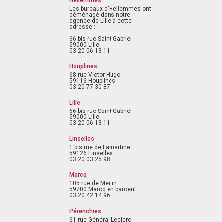
Hellemmes
Les bureaux d'Hellemmes ont
déménagé dans notre
agence de Lille à cette
adresse :
66 bis rue Saint-Gabriel
59000 Lille
03 20 06 13 11
Houplines
68 rue Victor Hugo
59116 Houplines
03 20 77 30 87
Lille
66 bis rue Saint-Gabriel
59000 Lille
03 20 06 13 11
Linselles
1 bis rue de Lamartine
59126 Linselles
03 20 03 25 98
Marcq
105 rue de Menin
59700 Marcq en baroeul
03 20 42 14 96
Pérenchies
61 rue Général Leclerc