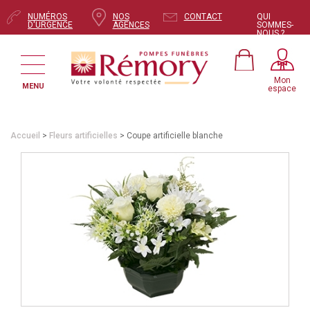
NUMÉROS
NOS
CONTACT
QUI
D'URGENCE
AGENCES
SOMMES-
NOUS ?
Mon
MENU
espace
Accueil
>
Fleurs artificielles
> Coupe artificielle blanche