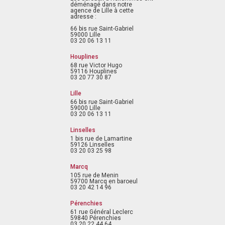
déménagé dans notre
agence de Lille à cette
adresse :
66 bis rue Saint-Gabriel
59000 Lille
03 20 06 13 11
Houplines
68 rue Victor Hugo
59116 Houplines
03 20 77 30 87
Lille
66 bis rue Saint-Gabriel
59000 Lille
03 20 06 13 11
Linselles
1 bis rue de Lamartine
59126 Linselles
03 20 03 25 98
Marcq
105 rue de Menin
59700 Marcq en baroeul
03 20 42 14 96
Pérenchies
61 rue Général Leclerc
59840 Pérenchies
03 20 22 44 64