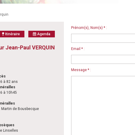
rquin
Prénom(s), Nom(s) * :
Itinéraire
Agenda
ur Jean-Paul VERQUIN
Email * :
Message * :
écès
26 à 82 ans
nérailles
26 à 10h45
nérailles
nt Martin de Bousbecque
obsèques
e Linselles