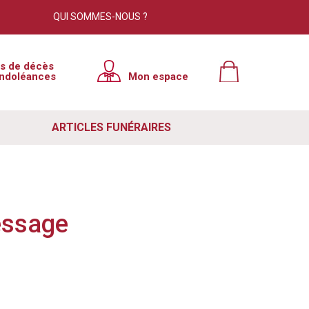
QUI SOMMES-NOUS ?
×
is de décès
ndoléances
Mon espace
tre site. Cependant, nous avons
e à jour. Pour résoudre ce problème
ARTICLES FUNÉRAIRES
 votre navigateur. Si ce n'est pas le
ut de votre navigateur, puis relancer
e lutte contre le spam. Si vous
essage