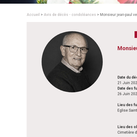
Accueil
>
Avis de décès - condoléances
> Monsieur jean-paul ve
Monsie
Date du d
21 Juin 20
Date des fu
26 Juin 20
Lieu des fu
Eglise Sai
Lieu des 
Cimetière d