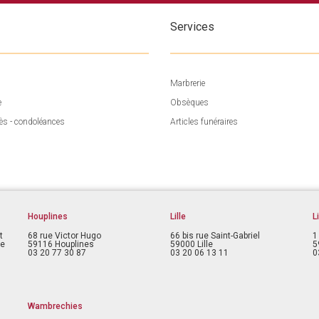
Services
Marbrerie
e
Obsèques
ès - condoléances
Articles funéraires
Houplines
Lille
L
t
68 rue Victor Hugo
66 bis rue Saint-Gabriel
1
ce
59116 Houplines
59000 Lille
5
03 20 77 30 87
03 20 06 13 11
0
Wambrechies