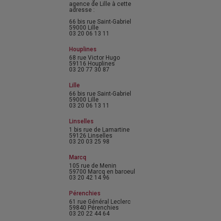
agence de Lille à cette
adresse :
66 bis rue Saint-Gabriel
59000 Lille
03 20 06 13 11
Houplines
68 rue Victor Hugo
59116 Houplines
03 20 77 30 87
Lille
66 bis rue Saint-Gabriel
59000 Lille
03 20 06 13 11
Linselles
1 bis rue de Lamartine
59126 Linselles
03 20 03 25 98
Marcq
105 rue de Menin
59700 Marcq en baroeul
03 20 42 14 96
Pérenchies
61 rue Général Leclerc
59840 Pérenchies
03 20 22 44 64