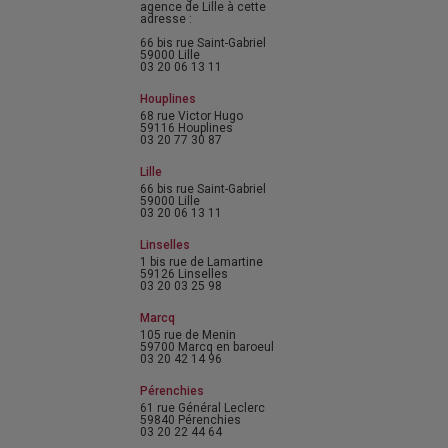
agence de Lille à cette
adresse :
66 bis rue Saint-Gabriel
59000 Lille
03 20 06 13 11
Houplines
68 rue Victor Hugo
59116 Houplines
03 20 77 30 87
Lille
66 bis rue Saint-Gabriel
59000 Lille
03 20 06 13 11
Linselles
1 bis rue de Lamartine
59126 Linselles
03 20 03 25 98
Marcq
105 rue de Menin
59700 Marcq en baroeul
03 20 42 14 96
Pérenchies
61 rue Général Leclerc
59840 Pérenchies
03 20 22 44 64