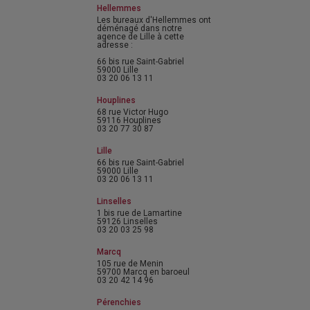
Hellemmes
Les bureaux d'Hellemmes ont
déménagé dans notre
agence de Lille à cette
adresse :
66 bis rue Saint-Gabriel
59000 Lille
03 20 06 13 11
Houplines
68 rue Victor Hugo
59116 Houplines
03 20 77 30 87
Lille
66 bis rue Saint-Gabriel
59000 Lille
03 20 06 13 11
Linselles
1 bis rue de Lamartine
59126 Linselles
03 20 03 25 98
Marcq
105 rue de Menin
59700 Marcq en baroeul
03 20 42 14 96
Pérenchies