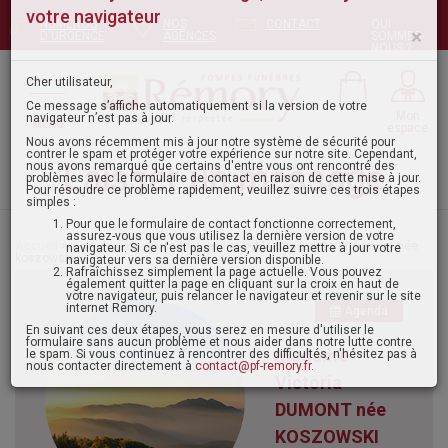
NUMÉROS
NOS
CONTACT
QUI
Pour envoyer votre message, mettez à jour
D'URGENCE
AGENCES
SOMMES-
NOUS ?
votre navigateur
×
Mon
MENU
espace
Cher utilisateur,
Ce message s’affiche automatiquement si la version de votre
navigateur n’est pas à jour.
Laisser un message
Nous avons récemment mis à jour notre système de sécurité pour
contrer le spam et protéger votre expérience sur notre site. Cependant,
nous avons remarqué que certains d'entre vous ont rencontré des
problèmes avec le formulaire de contact en raison de cette mise à jour.
Pour résoudre ce problème rapidement, veuillez suivre ces trois étapes
Accueil
>
Avis de décès - condoléances
> Madame victoria dumont née
simples :
koszowski
Pour que le formulaire de contact fonctionne correctement,
assurez-vous que vous utilisez la dernière version de votre
navigateur. Si ce n'est pas le cas, veuillez mettre à jour votre
navigateur vers sa dernière version disponible.
Agenda
Rafraîchissez simplement la page actuelle. Vous pouvez
également quitter la page en cliquant sur la croix en haut de
votre navigateur, puis relancer le navigateur et revenir sur le site
Madame
internet Remory.
En suivant ces deux étapes, vous serez en mesure d'utiliser le
Victoria
formulaire sans aucun problème et nous aider dans notre lutte contre
le spam. Si vous continuez à rencontrer des difficultés, n'hésitez pas à
DUMONT née
nous contacter directement à
contact@pf-remory.fr
.
KOSZOWSKI