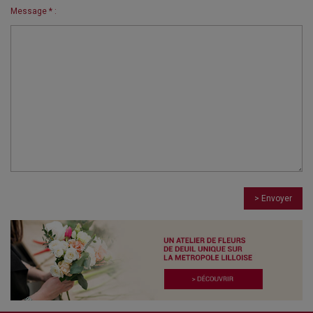
Message * :
> Envoyer