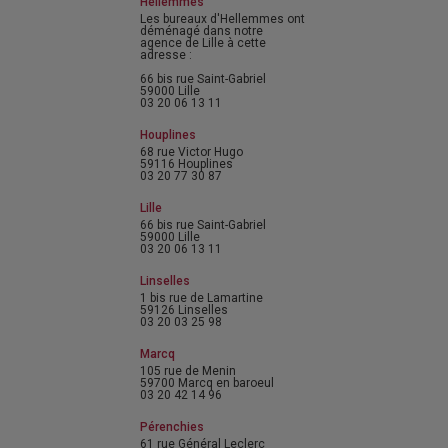
Hellemmes
Les bureaux d'Hellemmes ont
déménagé dans notre
agence de Lille à cette
adresse :
66 bis rue Saint-Gabriel
59000 Lille
03 20 06 13 11
Houplines
68 rue Victor Hugo
59116 Houplines
03 20 77 30 87
Lille
66 bis rue Saint-Gabriel
59000 Lille
03 20 06 13 11
Linselles
1 bis rue de Lamartine
59126 Linselles
03 20 03 25 98
Marcq
105 rue de Menin
59700 Marcq en baroeul
03 20 42 14 96
Pérenchies
61 rue Général Leclerc