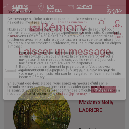
NUMÉROS
NOS
CONTACT
QUI
Pour envoyer votre message, mettez à jour
D'URGENCE
AGENCES
SOMMES-
NOUS ?
votre navigateur
×
Mon
MENU
espace
Cher utilisateur,
Ce message s’affiche automatiquement si la version de votre
navigateur n’est pas à jour.
Laisser un message
Nous avons récemment mis à jour notre système de sécurité pour
contrer le spam et protéger votre expérience sur notre site. Cependant,
nous avons remarqué que certains d'entre vous ont rencontré des
problèmes avec le formulaire de contact en raison de cette mise à jour.
Pour résoudre ce problème rapidement, veuillez suivre ces trois étapes
Accueil
>
Avis de décès - condoléances
> Madame nelly ladriere
simples :
Pour que le formulaire de contact fonctionne correctement,
assurez-vous que vous utilisez la dernière version de votre
navigateur. Si ce n'est pas le cas, veuillez mettre à jour votre
navigateur vers sa dernière version disponible.
Agenda
Rafraîchissez simplement la page actuelle. Vous pouvez
également quitter la page en cliquant sur la croix en haut de
votre navigateur, puis relancer le navigateur et revenir sur le site
Madame Nelly
internet Remory.
En suivant ces deux étapes, vous serez en mesure d'utiliser le
LADRIERE
formulaire sans aucun problème et nous aider dans notre lutte contre
le spam. Si vous continuez à rencontrer des difficultés, n'hésitez pas à
nous contacter directement à
contact@pf-remory.fr
.