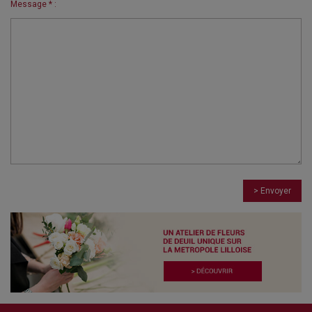
Message * :
> Envoyer