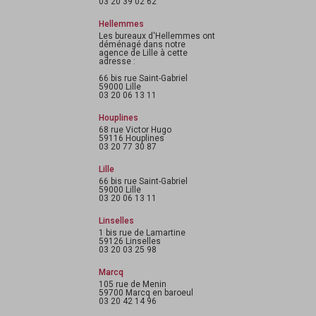
03 20 39 02 62
Hellemmes
Les bureaux d'Hellemmes ont
déménagé dans notre
agence de Lille à cette
adresse :
66 bis rue Saint-Gabriel
59000 Lille
03 20 06 13 11
Houplines
68 rue Victor Hugo
59116 Houplines
03 20 77 30 87
Lille
66 bis rue Saint-Gabriel
59000 Lille
03 20 06 13 11
Linselles
1 bis rue de Lamartine
59126 Linselles
03 20 03 25 98
Marcq
105 rue de Menin
59700 Marcq en baroeul
03 20 42 14 96