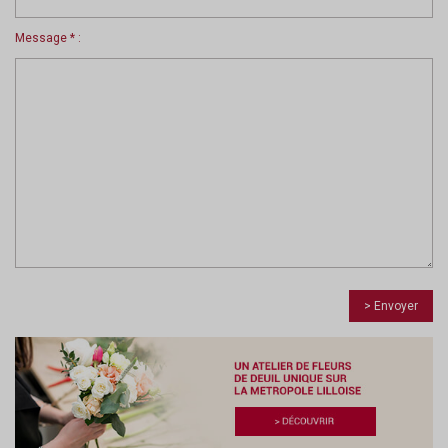
Message * :
> Envoyer