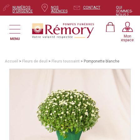
NUMÉROS
NOS
CONTACT
QUI
D'URGENCE
AGENCES
SOMMES-
NOUS ?
Mon
MENU
espace
Accueil
>
Fleurs de deuil
>
Fleurs toussaint
> Pomponette blanche