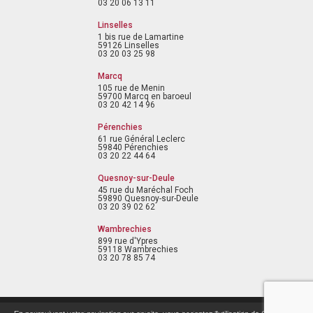
03 20 06 13 11
Linselles
1 bis rue de Lamartine
59126 Linselles
03 20 03 25 98
Marcq
105 rue de Menin
59700 Marcq en baroeul
03 20 42 14 96
Pérenchies
61 rue Général Leclerc
59840 Pérenchies
03 20 22 44 64
Quesnoy-sur-Deule
45 rue du Maréchal Foch
59890 Quesnoy-sur-Deule
03 20 39 02 62
Wambrechies
899 rue d'Ypres
59118 Wambrechies
03 20 78 85 74