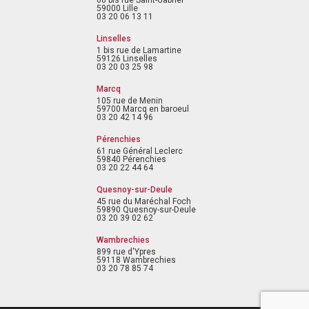
66 bis rue Saint-Gabriel
59000 Lille
03 20 06 13 11
Linselles
1 bis rue de Lamartine
59126 Linselles
03 20 03 25 98
Marcq
105 rue de Menin
59700 Marcq en baroeul
03 20 42 14 96
Pérenchies
61 rue Général Leclerc
59840 Pérenchies
03 20 22 44 64
Quesnoy-sur-Deule
45 rue du Maréchal Foch
59890 Quesnoy-sur-Deule
03 20 39 02 62
Wambrechies
899 rue d'Ypres
59118 Wambrechies
03 20 78 85 74