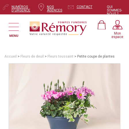
NUMÉROS
NOS
CONTACT
QUI
D'URGENCE
AGENCES
SOMMES-
NOUS ?
Mon
MENU
espace
Accueil
>
Fleurs de deuil
>
Fleurs toussaint
> Petite coupe de plantes