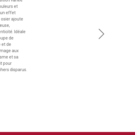
ition variée
ouleurs et
 un effet
 osier ajoute
reuse,
nticité. Idéale
coupe de
 et de
ommage aux
isme et sa
it pour
chers disparus.