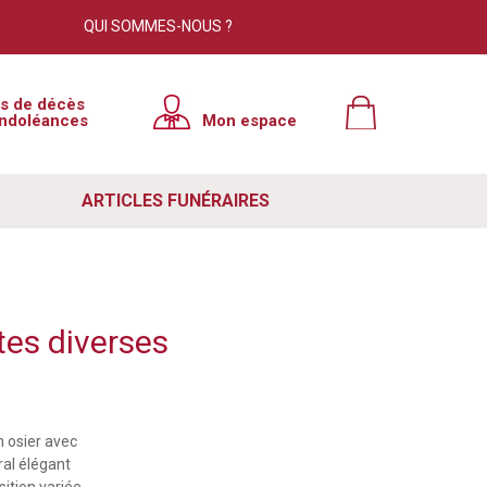
QUI SOMMES-NOUS ?
is de décès
ndoléances
Mon espace
ARTICLES FUNÉRAIRES
tes diverses
n osier avec
ral élégant