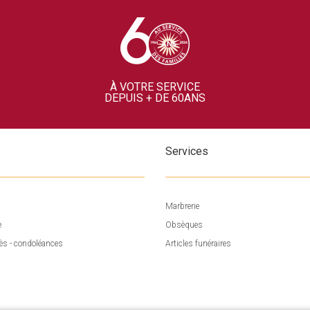
À VOTRE SERVICE
DEPUIS + DE 60ANS
Services
Marbrerie
e
Obsèques
ès - condoléances
Articles funéraires