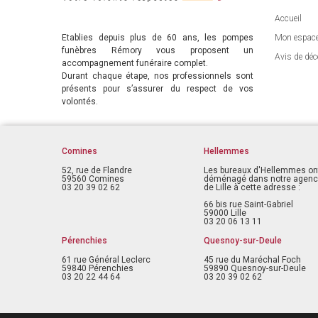
Accueil
Etablies depuis plus de 60 ans, les pompes
Mon espac
funèbres Rémory vous proposent un
Avis de déc
accompagnement funéraire complet.
Durant chaque étape, nos professionnels sont
présents pour s’assurer du respect de vos
volontés.
Comines
Hellemmes
52, rue de Flandre
Les bureaux d'Hellemmes on
59560 Comines
déménagé dans notre agen
03 20 39 02 62
de Lille à cette adresse :
66 bis rue Saint-Gabriel
59000 Lille
03 20 06 13 11
Pérenchies
Quesnoy-sur-Deule
61 rue Général Leclerc
45 rue du Maréchal Foch
59840 Pérenchies
59890 Quesnoy-sur-Deule
03 20 22 44 64
03 20 39 02 62