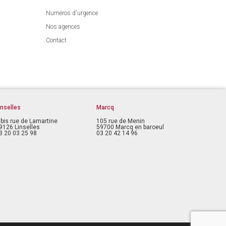
Numéros d'urgence
Nos agences
Contact
inselles
Marcq
 bis rue de Lamartine
105 rue de Menin
9126 Linselles
59700 Marcq en baroeul
3 20 03 25 98
03 20 42 14 96