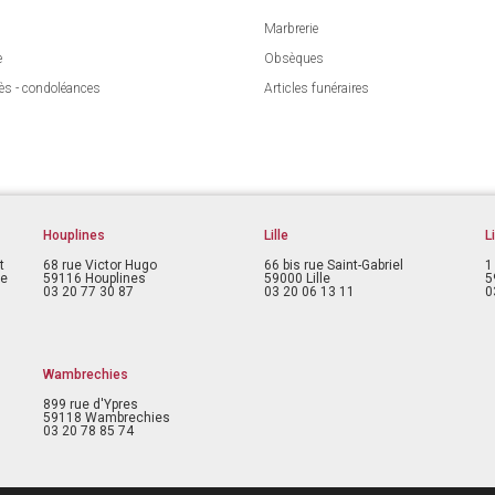
Marbrerie
e
Obsèques
ès - condoléances
Articles funéraires
Houplines
Lille
L
t
68 rue Victor Hugo
66 bis rue Saint-Gabriel
1
ce
59116 Houplines
59000 Lille
5
03 20 77 30 87
03 20 06 13 11
0
Wambrechies
899 rue d'Ypres
59118 Wambrechies
03 20 78 85 74