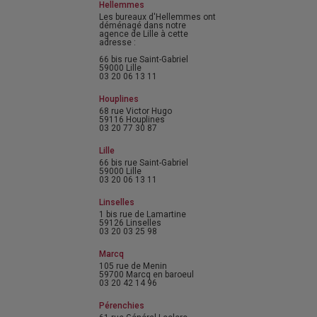
Hellemmes
Les bureaux d'Hellemmes ont
déménagé dans notre
agence de Lille à cette
adresse :
66 bis rue Saint-Gabriel
59000 Lille
03 20 06 13 11
Houplines
68 rue Victor Hugo
59116 Houplines
03 20 77 30 87
Lille
66 bis rue Saint-Gabriel
59000 Lille
03 20 06 13 11
Linselles
1 bis rue de Lamartine
59126 Linselles
03 20 03 25 98
Marcq
105 rue de Menin
59700 Marcq en baroeul
03 20 42 14 96
Pérenchies