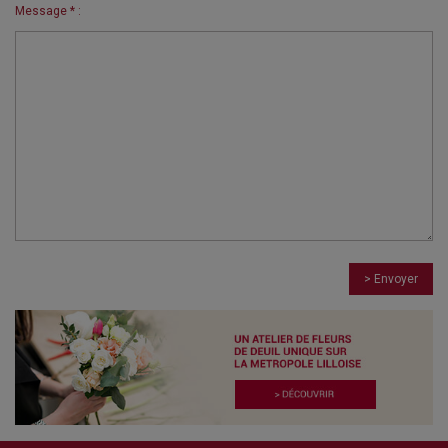
Message * :
> Envoyer