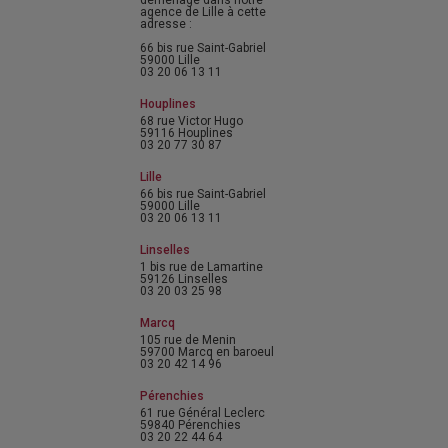
déménagé dans notre
agence de Lille à cette
adresse :
66 bis rue Saint-Gabriel
59000 Lille
03 20 06 13 11
Houplines
68 rue Victor Hugo
59116 Houplines
03 20 77 30 87
Lille
66 bis rue Saint-Gabriel
59000 Lille
03 20 06 13 11
Linselles
1 bis rue de Lamartine
59126 Linselles
03 20 03 25 98
Marcq
105 rue de Menin
59700 Marcq en baroeul
03 20 42 14 96
Pérenchies
61 rue Général Leclerc
59840 Pérenchies
03 20 22 44 64