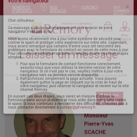
NUMÉROS
NOS
CONTACT
QUI
Pour envoyer votre message, mettez à jour
D'URGENCE
AGENCES
SOMMES-
NOUS ?
votre navigateur
×
Mon
MENU
espace
Cher utilisateur,
Ce message s’affiche automatiquement si la version de votre
navigateur n’est pas à jour.
Laisser un message
Nous avons récemment mis à jour notre système de sécurité pour
contrer le spam et protéger votre expérience sur notre site. Cependant,
nous avons remarqué que certains d'entre vous ont rencontré des
problèmes avec le formulaire de contact en raison de cette mise à jour.
Pour résoudre ce problème rapidement, veuillez suivre ces trois étapes
Accueil
>
Avis de décès - condoléances
> Monsieur pierre-yves scache
simples :
Pour que le formulaire de contact fonctionne correctement,
assurez-vous que vous utilisez la dernière version de votre
navigateur. Si ce n'est pas le cas, veuillez mettre à jour votre
navigateur vers sa dernière version disponible.
Itinéraire
Rafraîchissez simplement la page actuelle. Vous pouvez
également quitter la page en cliquant sur la croix en haut de
Agenda
votre navigateur, puis relancer le navigateur et revenir sur le site
internet Remory.
Monsieur
En suivant ces deux étapes, vous serez en mesure d'utiliser le
formulaire sans aucun problème et nous aider dans notre lutte contre
le spam. Si vous continuez à rencontrer des difficultés, n'hésitez pas à
Pierre-Yves
nous contacter directement à
contact@pf-remory.fr
.
SCACHE