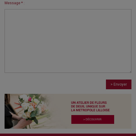
Message * :
> Envoyer