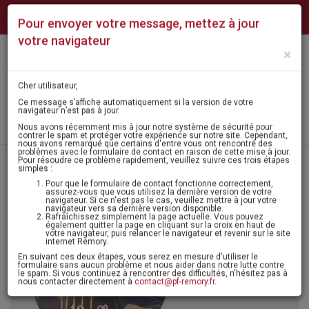
NUMÉROS
NOS
CONTACT
QUI
Pour envoyer votre message, mettez à jour
D'URGENCE
AGENCES
SOMMES-
NOUS ?
votre navigateur
×
Mon
MENU
espace
Cher utilisateur,
Ce message s’affiche automatiquement si la version de votre
navigateur n’est pas à jour.
Laisser un message
Nous avons récemment mis à jour notre système de sécurité pour
contrer le spam et protéger votre expérience sur notre site. Cependant,
nous avons remarqué que certains d'entre vous ont rencontré des
problèmes avec le formulaire de contact en raison de cette mise à jour.
Pour résoudre ce problème rapidement, veuillez suivre ces trois étapes
Accueil
>
Avis de décès - condoléances
> Monsieur pierre delval
simples :
Pour que le formulaire de contact fonctionne correctement,
assurez-vous que vous utilisez la dernière version de votre
navigateur. Si ce n'est pas le cas, veuillez mettre à jour votre
navigateur vers sa dernière version disponible.
Itinéraire
Rafraîchissez simplement la page actuelle. Vous pouvez
également quitter la page en cliquant sur la croix en haut de
Agenda
votre navigateur, puis relancer le navigateur et revenir sur le site
internet Remory.
Monsieur
En suivant ces deux étapes, vous serez en mesure d'utiliser le
formulaire sans aucun problème et nous aider dans notre lutte contre
le spam. Si vous continuez à rencontrer des difficultés, n'hésitez pas à
Pierre DELVAL
nous contacter directement à
contact@pf-remory.fr
.