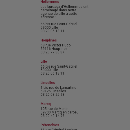
Hellemmes
Les bureaux d'Hellemmes ont
déménagé dans notre
agence de Lille à cette
adresse :
66 bis rue Saint-Gabriel
59000 Lille
03 20 06 13 11
Houplines
68 rue Victor Hugo
59116 Houplines
03 20 77 30 87
Lille
66 bis rue Saint-Gabriel
59000 Lille
03 20 06 13 11
Linselles
1 bis rue de Lamartine
59126 Linselles
03 20 03 25 98
Marcq
105 rue de Menin
59700 Marcq en baroeul
03 20 42 14 96
Pérenchies