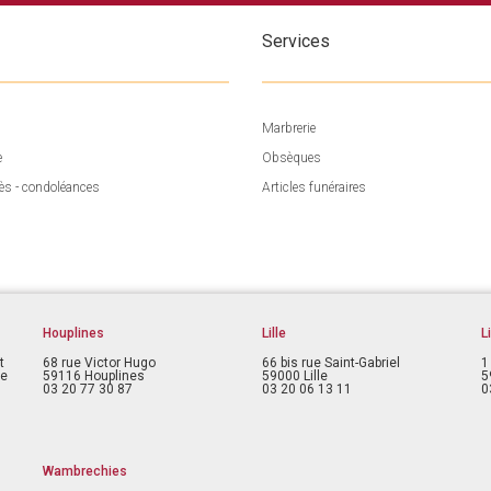
Services
Marbrerie
e
Obsèques
ès - condoléances
Articles funéraires
Houplines
Lille
L
t
68 rue Victor Hugo
66 bis rue Saint-Gabriel
1
ce
59116 Houplines
59000 Lille
5
03 20 77 30 87
03 20 06 13 11
0
Wambrechies