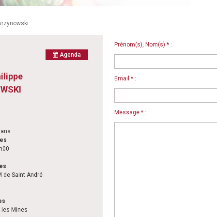
wrzynowski
Prénom(s), Nom(s) * :
Agenda
ilippe
Email * :
WSKI
Message * :
 ans
les
4h00
les
M de Saint André
es
y les Mines