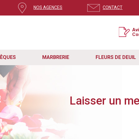
ge, mettez à jour votre navigateur
NOS AGENCES
CONTACT
Av
si la version de votre navigateur n’est pas à jour.
Co
e système de sécurité pour contrer le spam et protéger votre expérience sur no
t rencontré des problèmes avec le formulaire de contact en raison de cette mis
étapes simples :
act fonctionne correctement, assurez-vous que vous utilisez la dernière version de
re navigateur vers sa dernière version disponible.
SÈQUES
MARBRERIE
FLEURS DE DEUIL
ge actuelle. Vous pouvez également quitter la page en cliquant sur la croix en ha
site internet Remory.
z en mesure d'utiliser le formulaire sans aucun problème et nous aider dans notr
s, n'hésitez pas à nous contacter directement à
contact@pf-remory.fr
.
Laisser un m