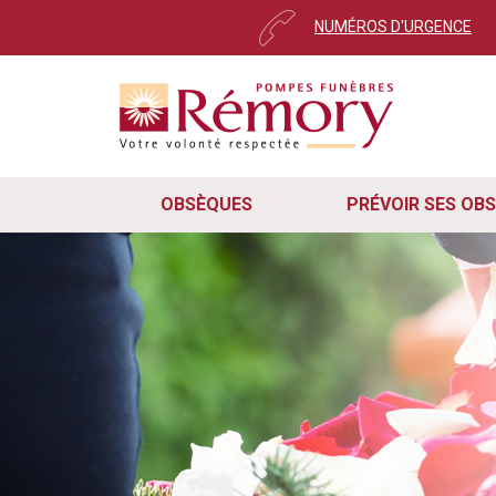
Pour envoyer votre messa
NUMÉROS D'URGENCE
Cher utilisateur,
Ce message s’affiche automatiquement 
Nous avons récemment mis à jour notr
remarqué que certains d'entre vous on
rapidement, veuillez suivre ces trois 
Pour que le formulaire de cont
cas, veuillez mettre à jour vot
OBSÈQUES
PRÉVOIR SES OB
Rafraîchissez simplement la pa
le navigateur et revenir sur le 
En suivant ces deux étapes, vous sere
continuez à rencontrer des difficulté