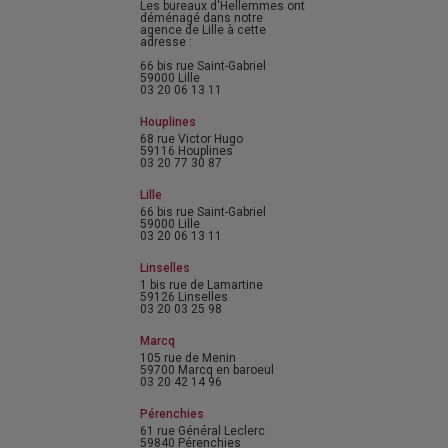
Les bureaux d'Hellemmes ont
déménagé dans notre
agence de Lille à cette
adresse :
66 bis rue Saint-Gabriel
59000 Lille
03 20 06 13 11
Houplines
68 rue Victor Hugo
59116 Houplines
03 20 77 30 87
Lille
66 bis rue Saint-Gabriel
59000 Lille
03 20 06 13 11
Linselles
1 bis rue de Lamartine
59126 Linselles
03 20 03 25 98
Marcq
105 rue de Menin
59700 Marcq en baroeul
03 20 42 14 96
Pérenchies
61 rue Général Leclerc
59840 Pérenchies