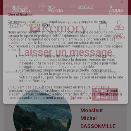
NUMÉROS
NOS
CONTACT
QUI
Pour envoyer votre message, mettez à jour
D'URGENCE
AGENCES
SOMMES-
NOUS ?
votre navigateur
×
Mon
MENU
espace
Cher utilisateur,
Ce message s’affiche automatiquement si la version de votre
navigateur n’est pas à jour.
Laisser un message
Nous avons récemment mis à jour notre système de sécurité pour
contrer le spam et protéger votre expérience sur notre site. Cependant,
nous avons remarqué que certains d'entre vous ont rencontré des
problèmes avec le formulaire de contact en raison de cette mise à jour.
Pour résoudre ce problème rapidement, veuillez suivre ces trois étapes
Accueil
>
Avis de décès - condoléances
> Monsieur michel dassonville
simples :
Pour que le formulaire de contact fonctionne correctement,
assurez-vous que vous utilisez la dernière version de votre
navigateur. Si ce n'est pas le cas, veuillez mettre à jour votre
navigateur vers sa dernière version disponible.
Itinéraire
Rafraîchissez simplement la page actuelle. Vous pouvez
également quitter la page en cliquant sur la croix en haut de
Agenda
votre navigateur, puis relancer le navigateur et revenir sur le site
internet Remory.
Monsieur
En suivant ces deux étapes, vous serez en mesure d'utiliser le
formulaire sans aucun problème et nous aider dans notre lutte contre
le spam. Si vous continuez à rencontrer des difficultés, n'hésitez pas à
Michel
nous contacter directement à
contact@pf-remory.fr
.
DASSONVILLE