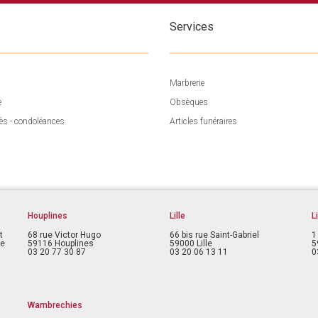
Services
Marbrerie
e
Obsèques
ès - condoléances
Articles funéraires
Houplines
Lille
L
t
68 rue Victor Hugo
66 bis rue Saint-Gabriel
1
ce
59116 Houplines
59000 Lille
5
03 20 77 30 87
03 20 06 13 11
0
Wambrechies