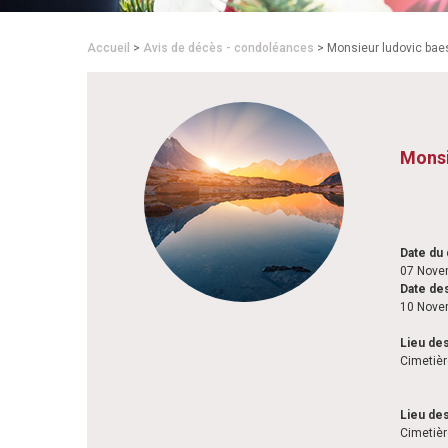
Accueil
>
Avis de décès - condoléances
> Monsieur ludovic bae
Mons
Date du
07 Nove
Date des
10 Nove
Lieu des
Cimetièr
Lieu de
Cimetièr