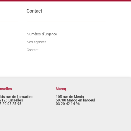
Contact
Numéros d'urgence
Nos agences
Contact
inselles
Marcq
 bis rue de Lamartine
105 rue de Menin
9126 Linselles
59700 Marcq en baroeul
3 20 03 25 98
03 20 42 14 96