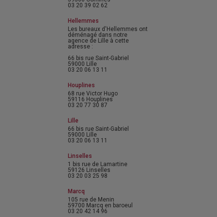
03 20 39 02 62
Hellemmes
Les bureaux d'Hellemmes ont
déménagé dans notre
agence de Lille à cette
adresse :
66 bis rue Saint-Gabriel
59000 Lille
03 20 06 13 11
Houplines
68 rue Victor Hugo
59116 Houplines
03 20 77 30 87
Lille
66 bis rue Saint-Gabriel
59000 Lille
03 20 06 13 11
Linselles
1 bis rue de Lamartine
59126 Linselles
03 20 03 25 98
Marcq
105 rue de Menin
59700 Marcq en baroeul
03 20 42 14 96