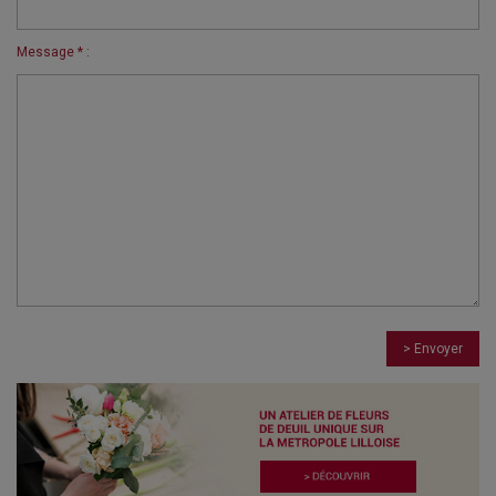
Message * :
> Envoyer