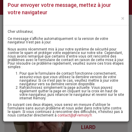
NUMÉROS
NOS
CONTACT
QUI
Pour envoyer votre message, mettez à jour
D'URGENCE
AGENCES
SOMMES-
NOUS ?
votre navigateur
×
Mon
MENU
espace
Cher utilisateur,
Ce message s’affiche automatiquement si la version de votre
navigateur n’est pas à jour.
Laisser un message
Nous avons récemment mis à jour notre système de sécurité pour
contrer le spam et protéger votre expérience sur notre site. Cependant,
nous avons remarqué que certains d'entre vous ont rencontré des
problèmes avec le formulaire de contact en raison de cette mise à jour.
Pour résoudre ce problème rapidement, veuillez suivre ces trois étapes
Accueil
>
Avis de décès - condoléances
> Monsieur jean-pierre liard
simples :
Pour que le formulaire de contact fonctionne correctement,
assurez-vous que vous utilisez la dernière version de votre
navigateur. Si ce n'est pas le cas, veuillez mettre à jour votre
navigateur vers sa dernière version disponible.
Itinéraire
Rafraîchissez simplement la page actuelle. Vous pouvez
également quitter la page en cliquant sur la croix en haut de
Agenda
votre navigateur, puis relancer le navigateur et revenir sur le site
internet Remory.
Monsieur
En suivant ces deux étapes, vous serez en mesure d'utiliser le
formulaire sans aucun problème et nous aider dans notre lutte contre
le spam. Si vous continuez à rencontrer des difficultés, n'hésitez pas à
Jean-Pierre
nous contacter directement à
contact@pf-remory.fr
.
LIARD